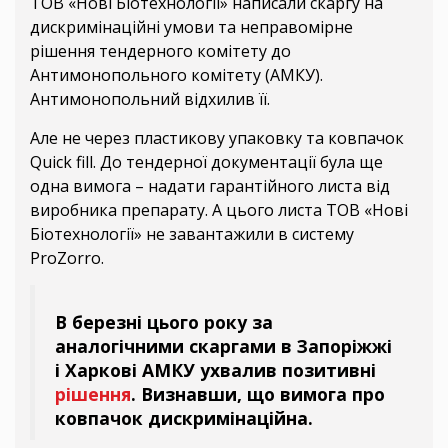
ТОВ «Нові Біотехнології» написали скаргу на
дискримінаційні умови та неправомірне
рішення тендерного комітету до
Антимонопольного комітету (АМКУ).
Антимонопольний відхилив її.
Але не через пластикову упаковку та ковпачок
Quick fill. До тендерної документації була ще
одна вимога – надати гарантійного листа від
виробника препарату. А цього листа ТОВ «Нові
Біотехнології» не завантажили в систему
ProZorro.
В березні цього року за
аналогічними скаргами в Запоріжжі
і Харкові АМКУ ухвалив позитивні
рішення
. Визнавши, що вимога про
ковпачок дискримінаційна.