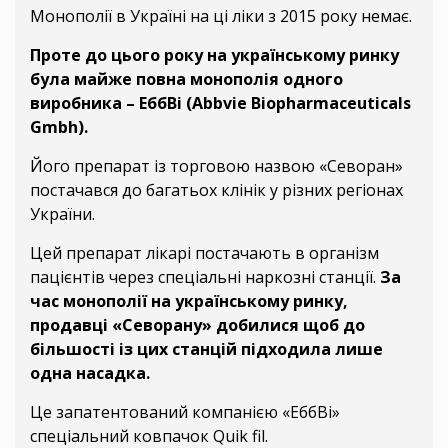
Монополії в Україні на ці ліки з 2015 року немає.
Проте до цього року на українському ринку
була майже повна монополія одного
виробника – ЕббВі (Abbvie Biopharmaceuticals
Gmbh).
Його препарат із торговою назвою «Севоран»
постачався до багатьох клінік у різних регіонах
України.
Цей препарат лікарі постачають в організм
пацієнтів через спеціальні наркозні станції.
За
час монополії на українському ринку,
продавці «Севорану» добилися щоб до
більшості із цих станцій підходила лише
одна насадка.
Це запатентований компанією «ЕббВі»
спеціальний ковпачок Quik fil.