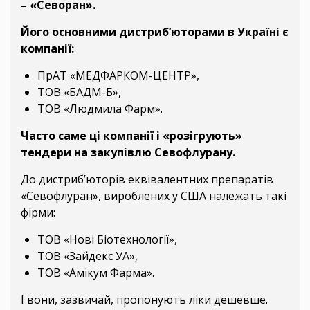
– «Севоран».
Його основними дистриб’юторами в Україні є
компанії:
ПрАТ «МЕДФАРКОМ-ЦЕНТР»,
ТОВ «БАДМ-Б»,
ТОВ «Людмила Фарм».
Часто саме ці компанії і «розігрують»
тендери на закупівлю Севофлурану.
До дистриб’юторів еквівалентних препаратів
«Севофлуран», вироблених у США належать такі
фірми:
ТОВ «Нові Біотехнології»,
ТОВ «Зайдекс УА»,
ТОВ «Амікум Фарма».
І вони, зазвичай, пропонують ліки дешевше.