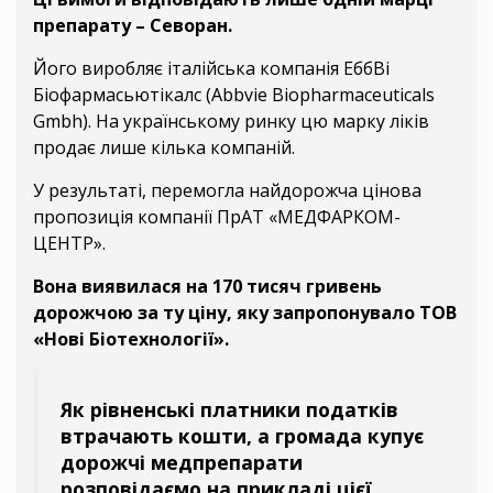
препарату – Севоран.
Його виробляє італійська компанія ЕббВі
Біофармасьютікалс (Abbvie Biopharmaceuticals
Gmbh). На українському ринку цю марку ліків
продає лише кілька компаній.
У результаті, перемогла найдорожча цінова
пропозиція компанії ПрАТ «МЕДФАРКОМ-
ЦЕНТР».
Вона виявилася на 170 тисяч гривень
дорожчою за ту ціну, яку запропонувало ТОВ
«Нові Біотехнології».
Як рівненські платники податків
втрачають кошти, а громада купує
дорожчі медпрепарати
розповідаємо на прикладі цієї