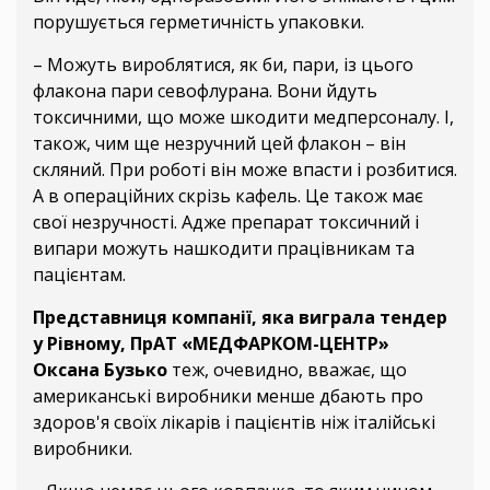
порушується герметичність упаковки.
– Можуть вироблятися, як би, пари, із цього
флакона пари севофлурана. Вони йдуть
токсичними, що може шкодити медперсоналу. І,
також, чим ще незручний цей флакон – він
скляний. При роботі він може впасти і розбитися.
А в операційних скрізь кафель. Це також має
свої незручності. Адже препарат токсичний і
випари можуть нашкодити працівникам та
пацієнтам.
Представниця компанії, яка виграла тендер
у Рівному, ПрАТ «МЕДФАРКОМ-ЦЕНТР»
Оксана Бузько
теж, очевидно, вважає, що
американські виробники менше дбають про
здоров'я своїх лікарів і пацієнтів ніж італійські
виробники.