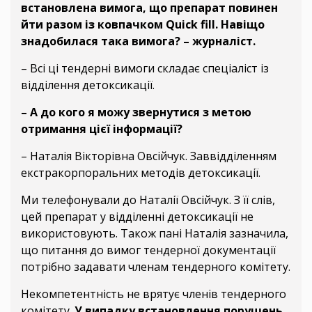
встановлена вимога, що препарат повинен
йти разом із ковпачком Quick fill. Навіщо
знадобилася така вимога? – журналіст.
– Всі ці тендерні вимоги складає спеціаліст із
відділення детоксикації.
– А до кого я можу звернутися з метою
отримання цієї інформації?
– Наталія Вікторівна Овсійчук. Заввідділенням
екстракорпоральних методів детоксикації.
Ми телефонували до Наталії Овсійчук. З її слів,
цей препарат у відділенні детоксикації не
використовують. Також пані Наталія зазначила,
що питання до вимог тендерної документації
потрібно задавати членам тендерного комітету.
Некомпетентність не врятує членів тендерного
комітету.
У випадку встановлення порушень