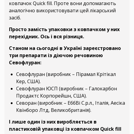
ковпачок Quick fill. Проте вони допомагають
аналогічно використовувати цей лікарський
засіб.
Просто замість упаковки з ковпачком у них
перехідник. Ось і вся різниця.
Станом на сьогодні в Україні зареєстровано
три препарати із діючою речовиною
Севофлуран:
Севофлуран (виробник – Пірамал Крітікал
Кер, США).
Севофлуран ЮСП (виробник – Галокарбон
Продактс Корпорейшн, США).
Севоран (виробник – ЕббВі С.р.л., Італія, Аесіка
Квінборо Лтд, Великобританія).
І лише один із них виробляється в
пластиковій упаковці із ковпачком Quick fill