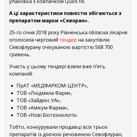
упаковка з ковпачком Quick fill.
А ці характеристики повністю збігаються з
препаратом марки «Севоран».
25-го січня 2018 року Рівненська обласна лікарня
оголосила черговий
тендер
на закупівлю
Севофлурану очікуваною вартістю 568 700
гривень.
Участь у цьому тендері взяли вже п’ять
компаній:
ПрАТ «МЕДФАРКОМ-ЦЕНТР»,
ТОВ «Людмила Фарм»,
ТОВ «Зайдекс УА»,
ТОВ «Амікум Фарма»,
ТОВ «Нові Біотехнології».
Тобто, конкурували продавці всіх трьох
препаратів із діючою речовиною Севофлуран,