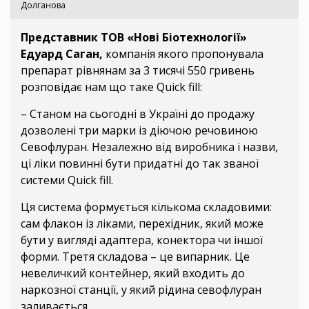
Долганова
Представник ТОВ «Нові Біотехнології»
Едуард Саган,
компанія якого пропонувала
препарат рівнянам за 3 тисячі 550 гривень
розповідає нам що таке Quick fill:
– Станом на сьогодні в Україні до продажу
дозволені три марки із діючою речовиною
Севофлуран. Незалежно від виробника і назви,
ці ліки повинні бути придатні до так званої
системи Quick fill.
Ця система формується кількома складовими:
сам флакон із ліками, перехідник, який може
бути у вигляді адаптера, конектора чи іншої
форми. Третя складова – це випарник. Це
невеличкий контейнер, який входить до
наркозної станції, у який рідина севофлуран
заливається.