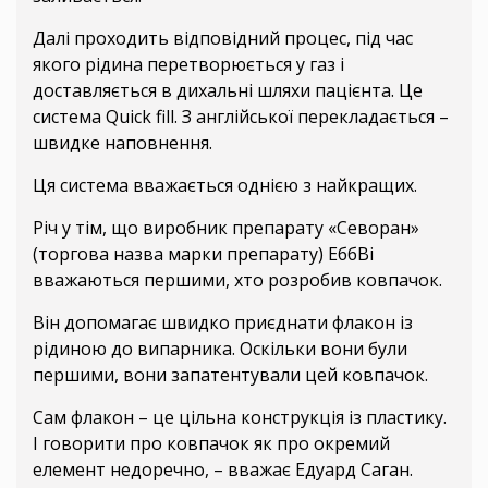
Далі проходить відповідний процес, під час
якого рідина перетворюється у газ і
доставляється в дихальні шляхи пацієнта. Це
система Quick fill. З англійської перекладається –
швидке наповнення.
Ця система вважається однією з найкращих.
Річ у тім, що виробник препарату «Севоран»
(торгова назва марки препарату) ЕббВі
вважаються першими, хто розробив ковпачок.
Він допомагає швидко приєднати флакон із
рідиною до випарника. Оскільки вони були
першими, вони запатентували цей ковпачок.
Сам флакон – це цільна конструкція із пластику.
І говорити про ковпачок як про окремий
елемент недоречно, – вважає Едуард Саган.