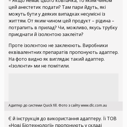
– Якщо немає цього ковпачка, то яким чином
цей анестетик подати? Там пари йдуть, які
можуть бути у деяких випадках несумісні із
життям. От яким чином цей продукт – рідина –
потрапить в прилад? Чи, можливо, якусь трубку
приєднати й ізолєнтою заклеїти?
Проте ізолєнтою не заклеюють. Виробники
еквівалентних препаратів пропонують адаптер.
На фото видно як виглядає такий адаптер.
«Ізолєнти» ми не помітили.
Адаптер до системи Quick fill. Фото з сайту
www.dlc.com.au
Є й інструкція до використання адаптеру. Її ТОВ
«Нові Біотехнології» пропонують у складі