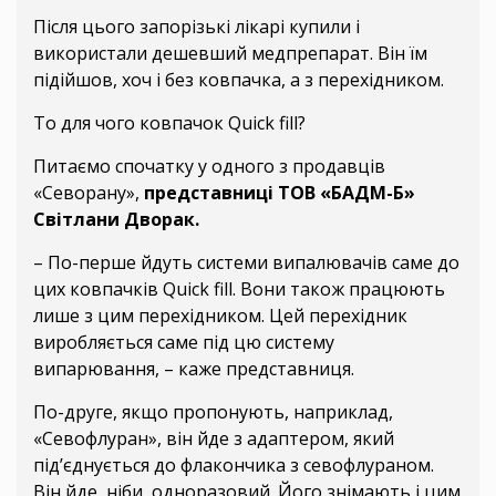
Після цього запорізькі лікарі купили і
використали дешевший медпрепарат. Він їм
підійшов, хоч і без ковпачка, а з перехідником.
То для чого ковпачок Quick fill?
Питаємо спочатку у одного з продавців
«Севорану»,
представниці ТОВ «БАДМ-Б»
Світлани Дворак.
– По-перше йдуть системи випалювачів саме до
цих ковпачків Quick fill. Вони також працюють
лише з цим перехідником. Цей перехідник
виробляється саме під цю систему
випарювання, – каже представниця.
По-друге, якщо пропонують, наприклад,
«Севофлуран», він йде з адаптером, який
під’єднується до флакончика з севофлураном.
Він йде, ніби, одноразовий. Його знімають і цим