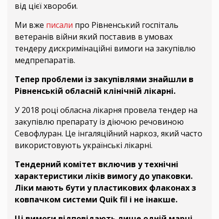
від цієї хвороби.
Ми вже
писали
про Рівненський госпіталь
ветеранів війни який поставив в умовах
тендеру дискримінаційні вимоги на закупівлю
медпрепаратів.
Тепер проблеми із закупівлями знайшли в
Рівненській обласній клінічній лікарні.
У 2018 році обласна лікарня провела тендер на
закупівлю препарату із діючою речовиною
Севофлуран. Це інгаляційний наркоз, який часто
використовують українські лікарні.
Тендерний комітет включив у технічні
характеристики ліків вимогу до упаковки.
Ліки мають бути у пластикових флаконах з
ковпачком системи Quik fil і не інакше.
Ці вимоги відповідають лише одній марці