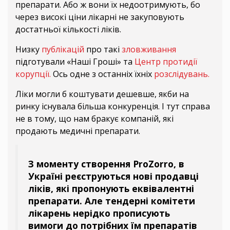
препарати. Або ж вони їх недоотримують, бо
через високі ціни лікарні не закуповують
достатньої кількості ліків.
Низку
публікацій
про такі
зловживання
підготували «Наші Гроші» та
Центр протидії
корупції.
Ось одне з останніх їхніх
розслідувань.
Ліки могли б коштувати дешевше, якби на
ринку існувала більша конкуренція. І тут справа
не в тому, що нам бракує компаній, які
продають медичні препарати.
З моменту створення ProZorro, в
Україні реєструються нові продавці
ліків, які пропонують еквівалентні
препарати. Але тендерні комітети
лікарень нерідко прописують
вимоги до потрібних їм препаратів