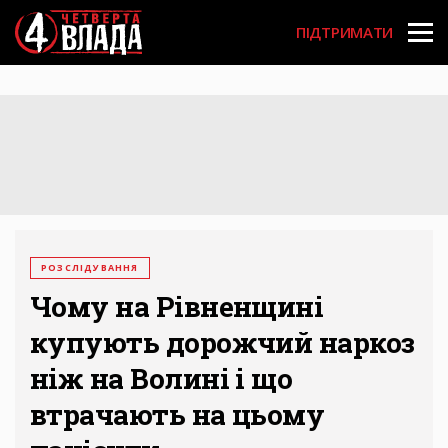
Перейти
User
до
ПІДТРИМАТИ
основного
account
вмісту
menu
РОЗСЛІДУВАННЯ
Чому на Рівненщині
купують дорожчий наркоз
ніж на Волині і що
втрачають на цьому