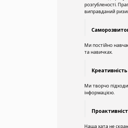
розгубленості. Пра
виправданий ризик
Саморозвито
Ми постійно навчає
та навичках.
Креативність
Ми творчо підходи
інформацією.
Проактивніст
Наша хата не скраю