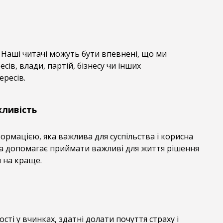
 Наші читачі можуть бути впевнені, що ми
есів, влади, партій, бізнесу чи інших
ресів.
жливість
рмацією, яка важлива для суспільства і корисна
ка допомагає приймати важливі для життя рішення
н на краще.
сті у вчинках, здатні долати почуття страху і