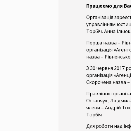
Працюємо для Вас 
Організація зареєс
управлінням юстиці
Торбіч, Анна Ільюк
Перша назва – Рів
організація «Агент
назва – Рівненське
З 30 червня 2017 р
організація «Агенц
Скорочена назва –
Правління організа
Остапчук, Людмила
члени – Андрій То
Торбіч.
Для роботи над ін