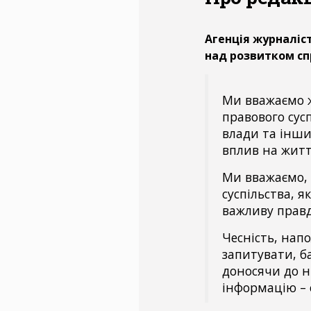
Агенція журналіс
над розвитком спр
Ми вважаємо 
правового сусп
влади та інши
вплив на житт
Ми вважаємо, 
суспільства, 
важливу прав
Чесність, нап
запитувати, б
доносячи до н
інформацію – 