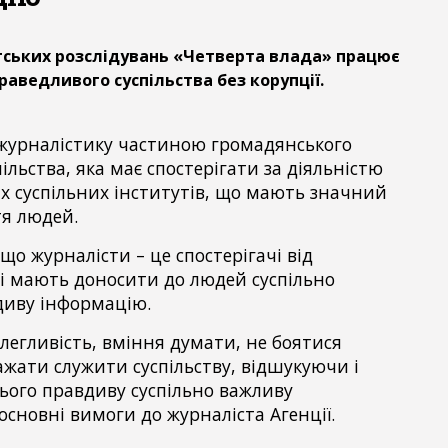
тських розслідувань «Четверта влада» працює
аведливого суспільства без корупції.
журналістику частиною громадянського
ільства, яка має спостерігати за діяльністю
х суспільних інститутів, що мають значний
я людей.
що журналісти – це спостерігачі від
які мають доносити до людей суспільно
диву інформацію.
олегливість, вміння думати, не боятися
ажати служити суспільству, відшукуючи і
ього правдиву суспільно важливу
основні вимоги до журналіста Агенції.