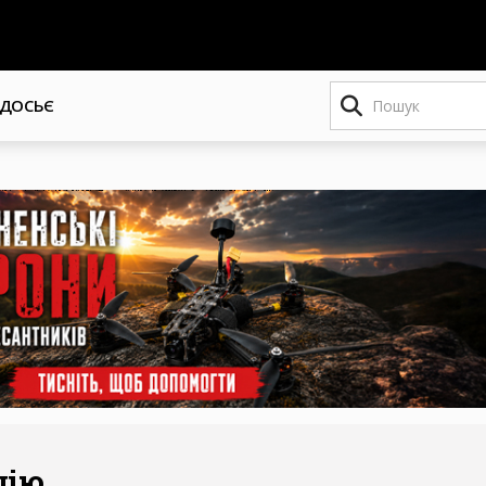
Пошук
ДОСЬЄ
цію