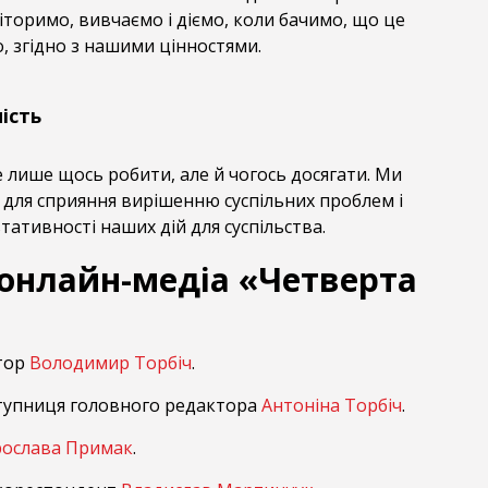
іторимо, вивчаємо і діємо, коли бачимо, що це
, згідно з нашими цінностями.
ість
 лише щось робити, але й чогось досягати. Ми
 для сприяння вирішенню суспільних проблем і
ативності наших дій для суспільства.
 онлайн-медіа «Четверта
тор
Володимир Торбіч
.
ступниця головного редактора
Антоніна Торбіч
.
ослава Примак
.