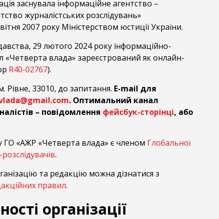
зація заснувала інформаційне агентство –
нтство журналістських розслідувань»
вітня 2007 року Міністерством юстиції України.
давства, 29 лютого 2024 року інформаційно-
л «Четверта влада» зареєстрований як онлайн-
тор
R40-02767
).
. Рівне, 33010, до запитання.
E-mail для
4vlada@gmail.com
. Оптимальний канал
налістів – повідомлення
фейсбук-сторінці
, або
ку ГО «АЖР «Четверта влада» є членом
Глобальної
-розслідувачів
.
ганізацію та редакцію можна дізнатися з
акційних правил
.
нності організації