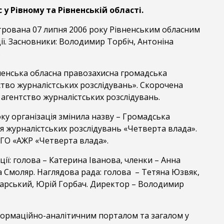
у Рівному та Рівненській області.
трована 07 липня 2006 року Рівненським обласним
ї. Засновники: Володимир Торбіч, Антоніна
.
ненська обласна правозахисна громадська
ство журналістських розслідувань». Скорочена
 агентство журналістських розслідувань.
оку організація змінила назву – Громадська
ія журналістських розслідувань «Четверта влада».
 ГО «АЖР «Четверта влада».
ції: голова – Катерина Іванова, членки – Анна
 Смоляр. Наглядова рада: голова – Тетяна Юзвяк,
карський, Юрій Горбач. Директор – Володимир
формаційно-аналітичним порталом та загалом у