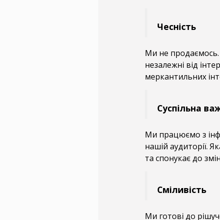
Чесність
Ми не продаємось.
незалежні від інтер
меркантильних інте
Суспільна ва
Ми працюємо з інфо
нашій аудиторії. Я
та спонукає до змі
Сміливість
Ми готові до рішучо