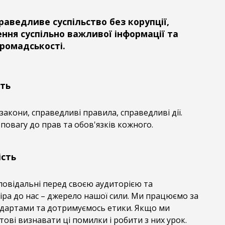
раведливе суспільство без корупції,
ння суспільно важливої інформації та
громадськості.
ть
закони, справедливі правила, справедливі дії.
 повагу до прав та обов'язків кожного.
ість
дповідальні перед своєю аудиторією та
іра до нас – джерело нашої сили. Ми працюємо за
дартами та дотримуємось етики. Якщо ми
тові визнавати ці помилки і робити з них урок.