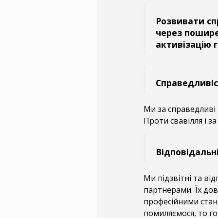
Розвивати сп
через пошире
активізацію 
Справедливіс
Ми за справедливі 
Проти свавілля і за
Відповідальн
Ми підзвітні та ві
партнерами. Їх дов
професійними стан
помиляємося, то го