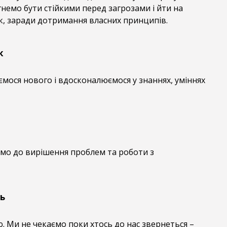
гнемо бути стійкими перед загрозами і йти на
, заради дотримання власних принципів.
к
мося нового і вдосконалюємося у знаннях, уміннях
мо до вирішення проблем та роботи з
ь
. Ми не чекаємо поки хтось до нас звернеться –