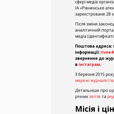
сфері медіа органі
ІА «Рівненське аге
зареєстроване 28 к
Після зміни законо
аналітичний порта
медіа (ідентифіка
Поштова адреса:
м
інформації:
rivne
звернення до жур
в
інстаграм
.
З березня 2015 ро
мережі журналістів
Детальніше про ор
річних
звітів
та
ред
Місія і ці