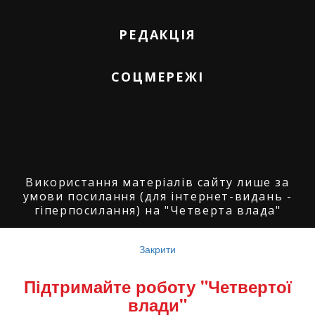
РЕДАКЦІЯ
СОЦМЕРЕЖІ
Використання матеріалів сайту лише за
умови посилання (для інтернет-видань -
гіперпосилання) на "Четверта влада"
© ГО "Агенція журналістських розслідувань
"Четверта влада": 2008-2026.
Закрити
© ГО "Рівненський прес клуб": 2008-2026. ©
Підтримайте роботу "Четвертої
Володимир Торбіч: 2008-2026.
влади"
© Copyright by
SoftGroup
2026 All Right