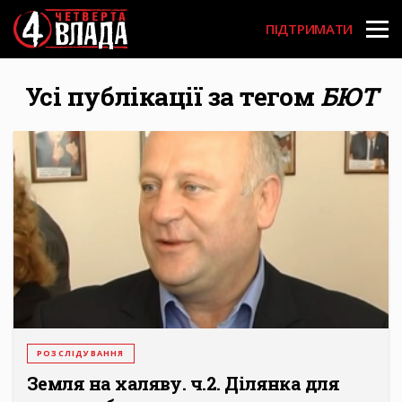
Перейти
User
до
ПІДТРИМАТИ
основного
account
вмісту
menu
Усі публікації за тегом
БЮТ
РОЗСЛІДУВАННЯ
Земля на халяву. ч.2. Ділянка для