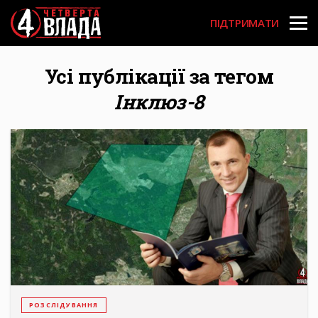
Перейти
User
до
ПІДТРИМАТИ
основного
account
вмісту
menu
Усі публікації за тегом
Інклюз-8
РОЗСЛІДУВАННЯ