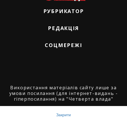
РУБРИКАТОР
РЕДАКЦІЯ
СОЦМЕРЕЖІ
Використання матеріалів сайту лише за
умови посилання (для інтернет-видань -
гіперпосилання) на "Четверта влада"
© ГО "Агенція журналістських розслідувань
"Четверта влада": 2008-2026.
Закрити
© ГО "Рівненський прес клуб": 2008-2026. ©