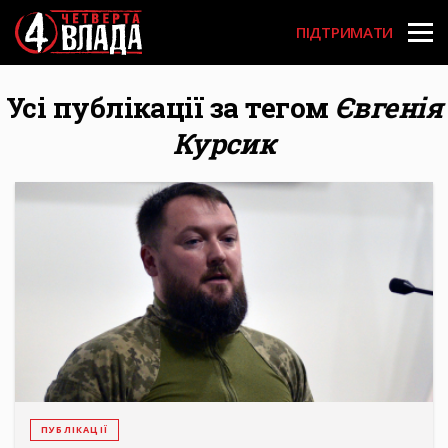
Перейти
User
до
ПІДТРИМАТИ
основного
account
вмісту
menu
Усі публікації за тегом
Євгенія
Курсик
ПУБЛІКАЦІЇ