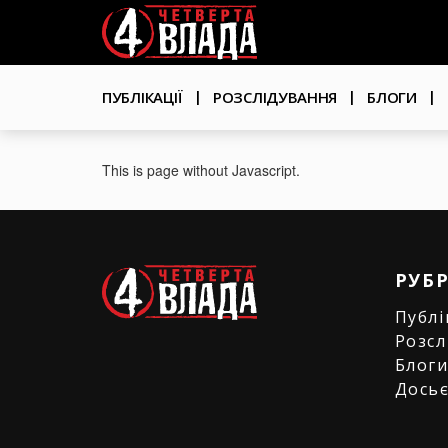
Перейти
User
до
основного
account
вмісту
Основна
menu
ПУБЛІКАЦІЇ
РОЗСЛІДУВАННЯ
БЛОГИ
навіґація
This is page without Javascript.
РУБ
Публі
Розсл
Блог
Дось