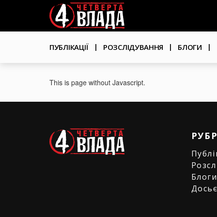
Перейти
User
до
основного
account
вмісту
Основна
menu
ПУБЛІКАЦІЇ
РОЗСЛІДУВАННЯ
БЛОГИ
навіґація
This is page without Javascript.
РУБ
Публі
Розсл
Блог
Дось