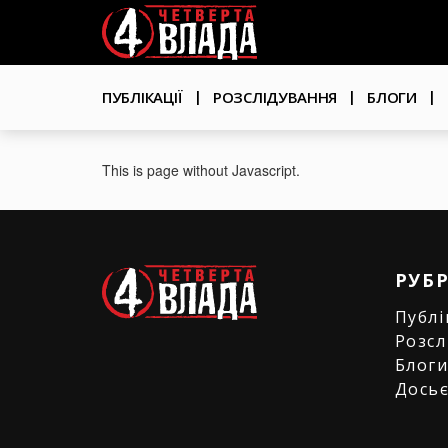
Перейти
User
до
основного
account
вмісту
Основна
menu
ПУБЛІКАЦІЇ
РОЗСЛІДУВАННЯ
БЛОГИ
навіґація
This is page without Javascript.
РУБ
Публі
Розсл
Блог
Дось