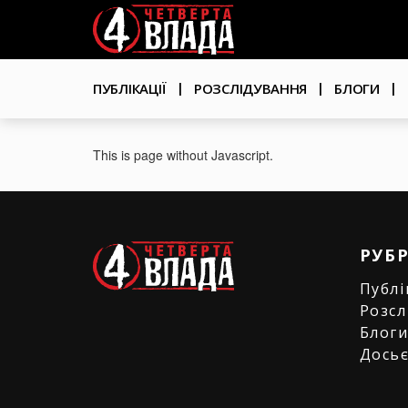
Перейти
User
до
основного
account
вмісту
Основна
menu
ПУБЛІКАЦІЇ
РОЗСЛІДУВАННЯ
БЛОГИ
навіґація
This is page without Javascript.
РУБ
Публі
Розсл
Блог
Дось