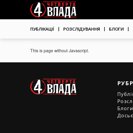
Перейти
User
до
основного
account
вмісту
Основна
menu
ПУБЛІКАЦІЇ
РОЗСЛІДУВАННЯ
БЛОГИ
навіґація
This is page without Javascript.
РУБ
Публі
Розсл
Блог
Дось