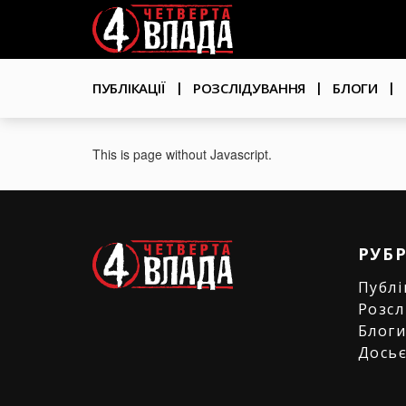
Перейти
User
до
основного
account
вмісту
Основна
menu
ПУБЛІКАЦІЇ
РОЗСЛІДУВАННЯ
БЛОГИ
навіґація
This is page without Javascript.
РУБ
Публі
Розсл
Блог
Дось