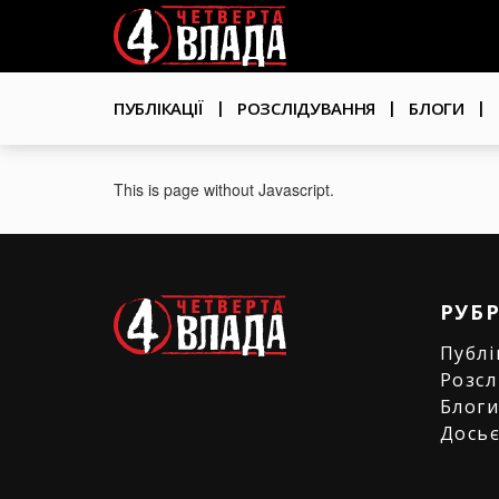
Перейти
User
до
основного
account
вмісту
Основна
menu
ПУБЛІКАЦІЇ
РОЗСЛІДУВАННЯ
БЛОГИ
навіґація
This is page without Javascript.
РУБ
Публі
Розсл
Блог
Дось