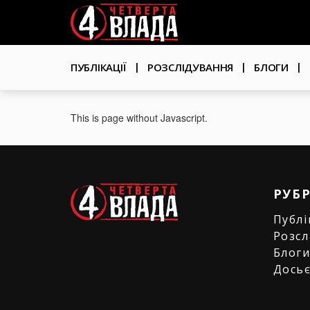
Перейти
User
до
основного
account
вмісту
Основна
menu
ПУБЛІКАЦІЇ
РОЗСЛІДУВАННЯ
БЛОГИ
навіґація
This is page without Javascript.
РУБ
Публі
Розсл
Блог
Дось