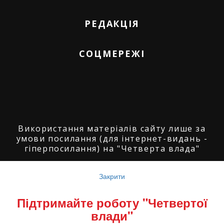
РЕДАКЦІЯ
СОЦМЕРЕЖІ
Використання матеріалів сайту лише за
умови посилання (для інтернет-видань -
гіперпосилання) на "Четверта влада"
© ГО "Агенція журналістських розслідувань
"Четверта влада": 2008-2026.
Закрити
© ГО "Рівненський прес клуб": 2008-2026. ©
Підтримайте роботу "Четвертої
Володимир Торбіч: 2008-2026.
влади"
© Copyright by
SoftGroup
2026 All Right