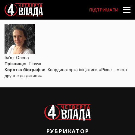
Перейти
User
до
ПІДТРИМАТИ
основного
account
вмісту
menu
Ім’я
Олена
Прізвище
Пінчук
Коротка біографія
Координаторка ініціативи «Рівне – місто
дружнє до дитини»
РУБРИКАТОР