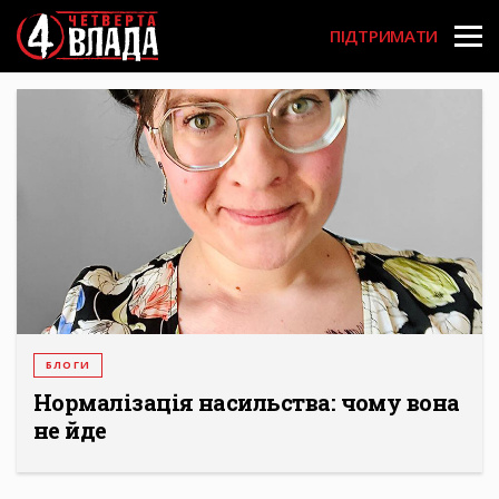
Перейти
User
до
ПІДТРИМАТИ
основного
account
вмісту
menu
БЛОГИ
Нормалізація насильства: чому вона
не йде