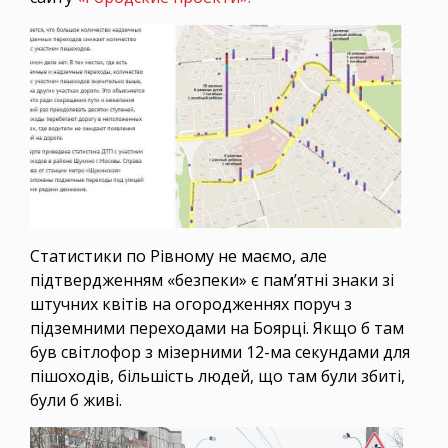
Статистики по Рівному не маємо, але
підтвердженням «безпеки» є пам’ятні знаки зі
штучних квітів на огородженнях поруч з
підземними переходами на Боярці. Якщо б там
був світлофор з мізерними 12-ма секундами для
пішоходів, більшість людей, що там були збиті,
були б живі.