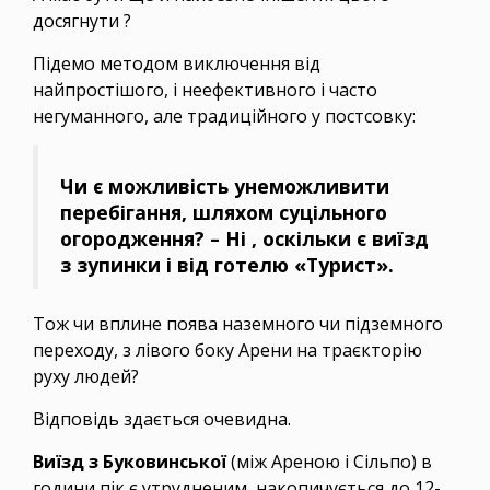
досягнути ?
Підемо методом виключення від
найпростішого, і неефективного і часто
негуманного, але традиційного у постсовку:
Чи є можливість унеможливити
перебігання, шляхом суцільного
огородження? – Ні , оскільки є виїзд
з зупинки і від готелю «Турист».
Тож чи вплине поява наземного чи підземного
переходу, з лівого боку Арени на траєкторію
руху людей?
Відповідь здається очевидна.
Виїзд з Буковинської
(між Ареною і Сільпо) в
години пік є утрудненим, накопичується до 12-