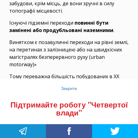
забудови, крім місць, де вони зручні в силу
топографії місцевості.
Існуючі підземні переходи
повинні бути
замінені або продубльовані наземними
.
Винятком є позавуличні переходи на рівні землі,
на перетинах з залізницею або на швидкісних
магістралях безперервного руху (urban
motorway)»
Тому переважна більшість побудованих в ХХ
столітті підземних переходів в успішних, з точки
Закрити
зору комфорту і безпеки, містах світу є
продубльовані наземними.
Підтримайте роботу "Четвертої
влади"
Досі діє лише невелика кількість, що є справді
найкоротшим шляхом для руху пішоходів і
пересікають габаритні перехрестя («ронди»),
різнорівневі транспортно-пересадкові вузли, і