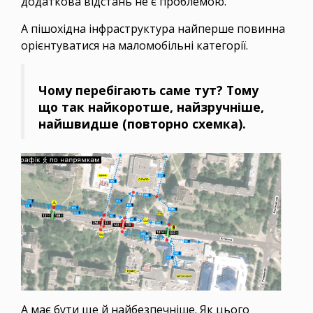
додаткова відстань не є проблемою.
А пішохідна інфраструктура найперше повинна
орієнтуватися на маломобільні категорії.
Чому перебігають саме тут? Тому
що так найкоротше, найзручніше,
найшвидше (повторно схемка).
А має бути ще й найбезпечніше. Як цього