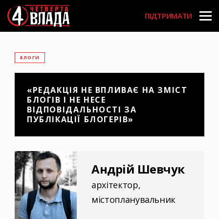
Перейти
User
до
ПІДТРИМАТИ
основного
account
вмісту
menu
БЛОГИ
«РЕДАКЦІЯ НЕ ВПЛИВАЄ НА ЗМІСТ
БЛОГІВ І НЕ НЕСЕ
ВІДПОВІДАЛЬНОСТІ ЗА
ПУБЛІКАЦІЇ БЛОГЕРІВ»
Андрій Шевчук
архітектор,
містопланувальник