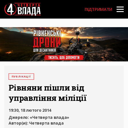
Перейти
User
до
ПІДТРИМАТИ
основного
account
вмісту
menu
ПУБЛІКАЦІЇ
Рівняни пішли від
управління міліції
19:30, 18 лютого 2014
Джерело:
«Четверта влада»
Автор(и):
Четверта влада