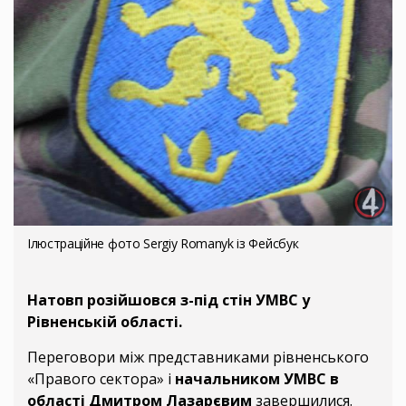
Ілюстраційне фото Sergiy Romanyk із Фейсбук
Натовп розійшовся з-під стін УМВС у
Рівненській області.
Переговори між представниками рівненського
«Правого сектора» і
начальником УМВС в
області Дмитром Лазарєвим
завершилися.