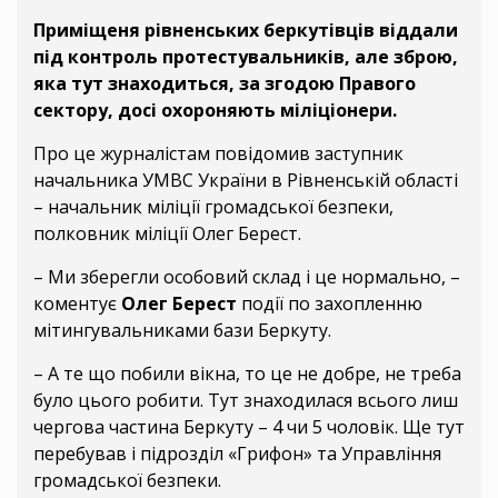
Приміщеня рівненських беркутівців віддали
під контроль протестувальників, але зброю,
яка тут знаходиться, за згодою Правого
сектору, досі охороняють міліціонери.
Про це журналістам повідомив заступник
начальника УМВС України в Рівненській області
– начальник міліції громадської безпеки,
полковник міліції Олег Берест.
– Ми зберегли особовий склад і це нормально, –
коментує
Олег Берест
події по захопленню
мітингувальниками бази Беркуту.
– А те що побили вікна, то це не добре, не треба
було цього робити. Тут знаходилася всього лиш
чергова частина Беркуту – 4 чи 5 чоловік. Ще тут
перебував і підрозділ «Грифон» та Управління
громадської безпеки.