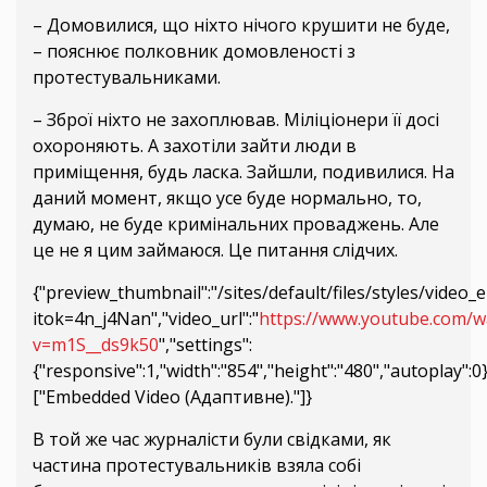
– Домовилися, що ніхто нічого крушити не буде,
– пояснює полковник домовленості з
протестувальниками.
– Зброї ніхто не захоплював. Міліціонери її досі
охороняють. А захотіли зайти люди в
приміщення, будь ласка. Зайшли, подивилися. На
даний момент, якщо усе буде нормально, то,
думаю, не буде кримінальних проваджень. Але
це не я цим займаюся. Це питання слідчих.
{"preview_thumbnail":"/sites/default/files/styles/vid
itok=4n_j4Nan","video_url":"
https://www.youtube.com/w
v=m1S__ds9k50
","settings":
{"responsive":1,"width":"854","height":"480","autoplay":
["Embedded Video (Адаптивне)."]}
В той же час журналісти були свідками, як
частина протестувальників взяла собі