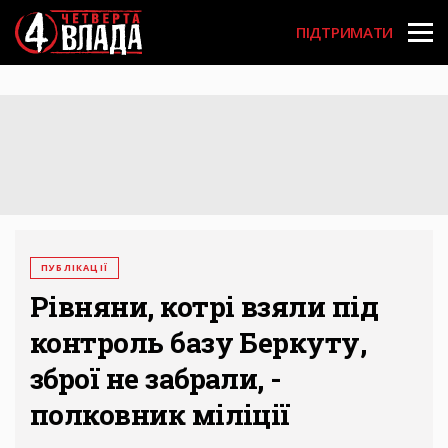
Перейти
User
до
ПІДТРИМАТИ
основного
account
вмісту
menu
ПУБЛІКАЦІЇ
Рівняни, котрі взяли під
контроль базу Беркуту,
зброї не забрали, -
полковник міліції