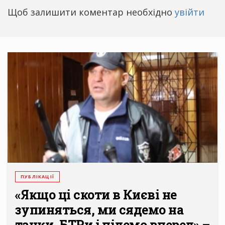
Щоб залишити коментар необхідно
увійти
ПУБЛІКАЦІЇ
«Якщо ці скоти в Києві не
зупиняться, ми сядемо на
танки, БТРи і підемо вперед» –