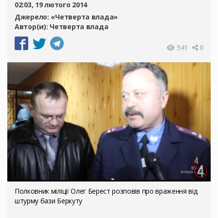
02:03, 19 лютого 2014
Джерело:
«Четверта влада»
Автор(и):
Четверта влада
541
0
Полковник міліції Олег Берест розповів про враження від
штурму бази Беркуту