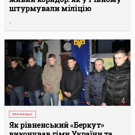
штурмували міліцію
...
ПУБЛІКАЦІЇ
Як рівненський «Беркут»
виконував гімн України та