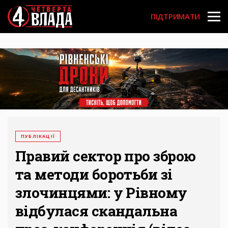
Перейти
User
до
ПІДТРИМАТИ
основного
account
вмісту
menu
ПУБЛІКАЦІЇ
Правий сектор про зброю
та методи боротьби зі
злочинцями: у Рівному
відбулася скандальна