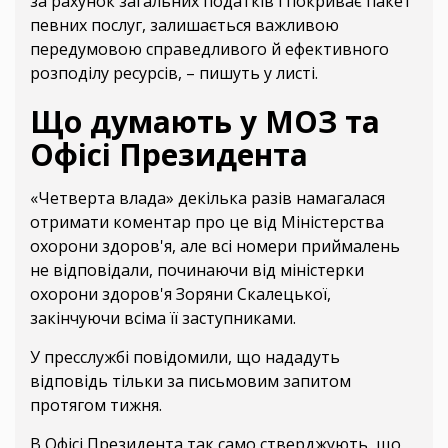
за рахунок загальних податків і покриває пакет
певних послуг, залишається важливою
передумовою справедливого й ефективного
розподілу ресурсів, – пишуть у листі.
Що думають у МОЗ та
Офісі Президента
«Четверта влада» декілька разів намагалася
отримати коментар про це від Міністерства
охорони здоров'я, але всі номери приймалень
не відповідали, починаючи від міністерки
охорони здоров'я Зоряни Скалецької,
закінчуючи всіма її заступниками.
У пресслужбі повідомили, що нададуть
відповідь тільки за письмовим запитом
протягом тижня.
В Офісі Президента так само стверджують, що