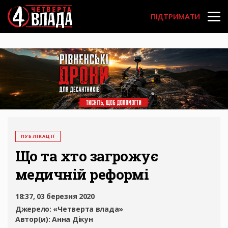
Перейти
User
до
ПІДТРИМАТИ
основного
account
вмісту
menu
ПУБЛІКАЦІЇ
Що та хто загрожує
медичній реформі
18:37, 03 березня 2020
Джерело:
«Четверта влада»
Автор(и):
Анна Дікун