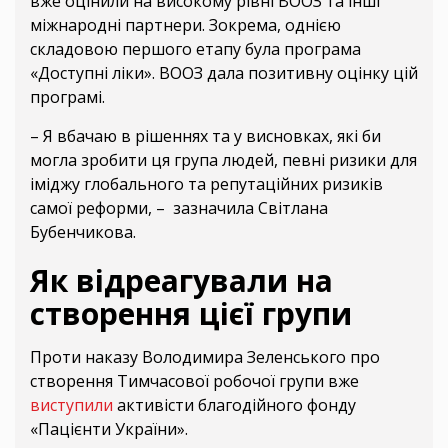
вже оцінили на високому рівні ВООЗ та інші
міжнародні партнери. Зокрема, однією
складовою першого етапу була програма
«Доступні ліки». ВООЗ дала позитивну оцінку цій
програмі.
– Я вбачаю в рішеннях та у висновках, які би
могла зробити ця група людей, певні ризики для
іміджу глобального та репутаційних ризиків
самої реформи, – зазначила Світлана
Бубенчикова.
Як відреагували на
створення цієї групи
Проти наказу Володимира Зеленського про
створення Тимчасової робочої групи вже
виступили
активісти благодійного фонду
«Пацієнти України».