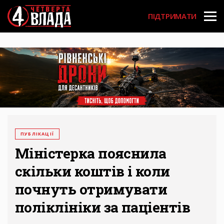
Перейти
User
до
ПІДТРИМАТИ
основного
account
вмісту
menu
ПУБЛІКАЦІЇ
Міністерка пояснила
скільки коштів і коли
почнуть отримувати
поліклініки за паціентів