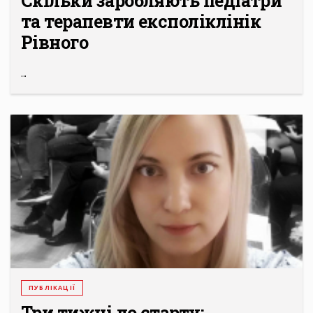
Скільки заробляють педіатри
та терапевти експоліклінік
Рівного
...
ПУБЛІКАЦІЇ
Три тижні до старту: