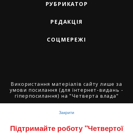
РУБРИКАТОР
РЕДАКЦІЯ
СОЦМЕРЕЖІ
Використання матеріалів сайту лише за
умови посилання (для інтернет-видань -
гіперпосилання) на "Четверта влада"
© ГО "Агенція журналістських розслідувань
"Четверта влада": 2008-2026.
Закрити
© ГО "Рівненський прес клуб": 2008-2026. ©
Підтримайте роботу "Четвертої
Володимир Торбіч: 2008-2026.