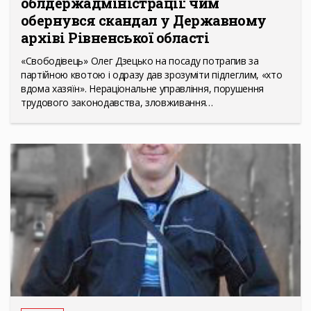
облдержадміністрації: чим
обернувся скандал у Державному
архіві Рівненської області
«Свободівець» Олег Дзецько на посаду потрапив за
партійною квотою і одразу дав зрозуміти підлеглим, «хто
вдома хазяїн». Нераціональне управління, порушення
трудового законодавства, зловживання…