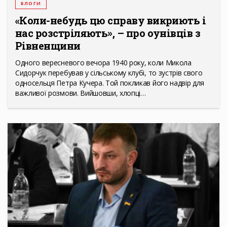
БЛОГИ
«Коли-небудь цю справу викриють і
нас розстріляють», – про оунівців з
Рівненщини
Одного вересневого вечора 1940 року, коли Микола
Сидорчук перебував у сільському клубі, то зустрів свого
односельця Петра Кучера. Той покликав його надвір для
важливої розмови. Вийшовши, хлопці…