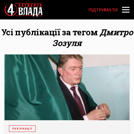
Перейти
User
до
ПІДТРИМАТИ
основного
account
вмісту
menu
Усі публікації за тегом
Дмитро
Зозуля
ПУБЛІКАЦІЇ