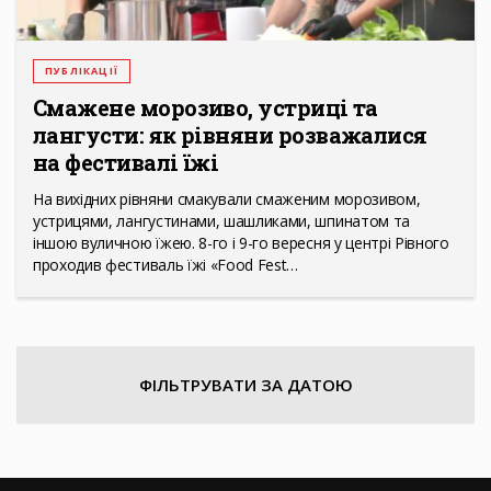
ПУБЛІКАЦІЇ
Смажене морозиво, устриці та
лангусти: як рівняни розважалися
на фестивалі їжі
На вихідних рівняни смакували смаженим морозивом,
устрицями, лангустинами, шашликами, шпинатом та
іншою вуличною їжею. 8-го і 9-го вересня у центрі Рівного
проходив фестиваль їжі «Food Fest…
ФІЛЬТРУВАТИ ЗА ДАТОЮ