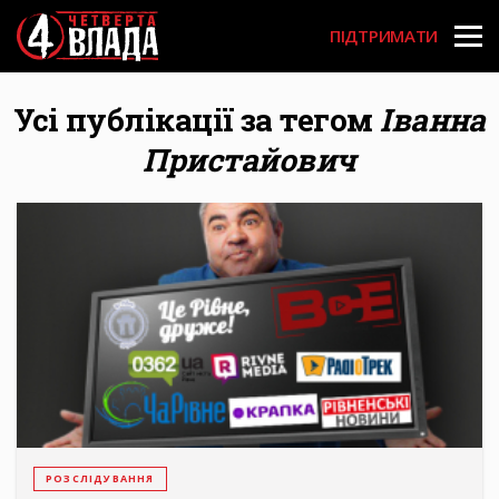
Перейти
User
до
ПІДТРИМАТИ
основного
account
вмісту
menu
Усі публікації за тегом
Іванна
Пристайович
РОЗСЛІДУВАННЯ