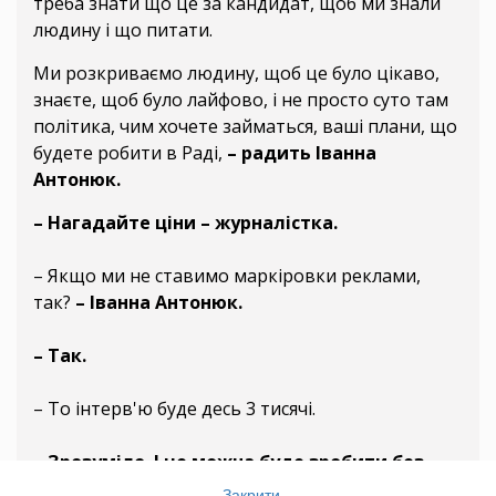
треба знати що це за кандидат, щоб ми знали
людину і що питати.
Ми розкриваємо людину, щоб це було цікаво,
знаєте, щоб було лайфово, і не просто суто там
політика, чим хочете займаться, ваші плани, що
будете робити в Раді,
– радить Іванна
Антонюк.
– Нагадайте ціни – журналістка.
– Якщо ми не ставимо маркіровки реклами,
так?
– Іванна Антонюк.
– Так.
– То інтерв'ю буде десь 3 тисячі.
– Зрозуміло. І це можна буде зробити без
позначок, так? Тобто як новину, чи щось
Закрити