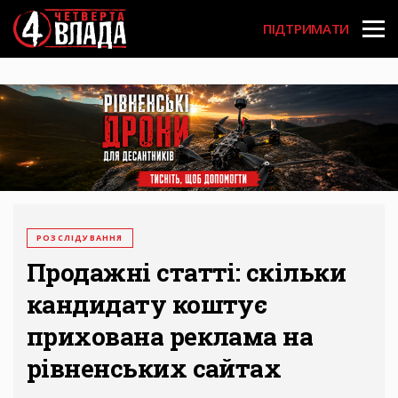
Перейти
User
до
ПІДТРИМАТИ
основного
account
вмісту
menu
РОЗСЛІДУВАННЯ
Продажні статті: скільки
кандидату коштує
прихована реклама на
рівненських сайтах