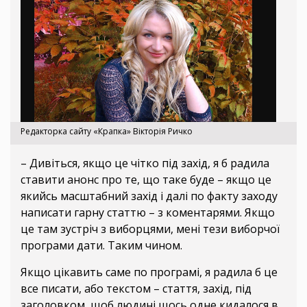
Редакторка сайту «Крапка» Вікторія Ричко
– Дивіться, якщо це чітко під захід, я б радила
ставити анонс про те, що таке буде – якщо це
якийсь масштабний захід і далі по факту заходу
написати гарну статтю – з коментарями. Якщо
це там зустріч з виборцями, мені тези виборчої
програми дати. Таким чином.
Якщо цікавить саме по програмі, я радила б це
все писати, або текстом – стаття, захід, під
заголовком, щоб людині щось одне кидалося в