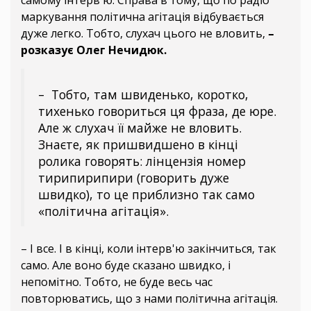
самому інтерв'ю. Справа в тому, що по радіо
маркування політична агітація відбувається
дуже легко. Тобто, слухач цього не вловить,
–
розказує Олег Нечидюк.
– Тобто, там швиденько, коротко,
тихенько говориться ця фраза, де юре.
Але ж слухач її майже не вловить.
Знаєте, як пришвидшено в кінці
ролика говорять: лінцензія номер
тирипирипири (говорить дуже
швидко), то це приблизно так само
«політична агітація».
– І все. І в кінці, коли інтерв'ю закінчиться, так
само. Але воно буде сказано швидко, і
непомітно. Тобто, не буде весь час
повторюватись, що з нами політична агітація.