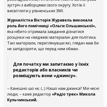
зустріч з виборцями свого округу. Хотів її
висвітлити у рівненських ЗМІ.
Журналістка Вікторія Журавель виконала
роль його помічниці «Ольги Ольшанської»,
яка нібито отримала завдання дізнатися
розцінки на «іміджеві матеріали» для політика.
Такі матеріали, переглянувши які, глядач мав би
не запідозрити, що перед ним обман.
Для початку ми запитаємо у їхніх
редакторів або власників чи
розміщують вони «джинсу».
–
Канєшно шо нє. (...) Нашо нам джинса? Ми чесні
люди, – каже редактор
«Радіо трек» Микола
Кульчинський.