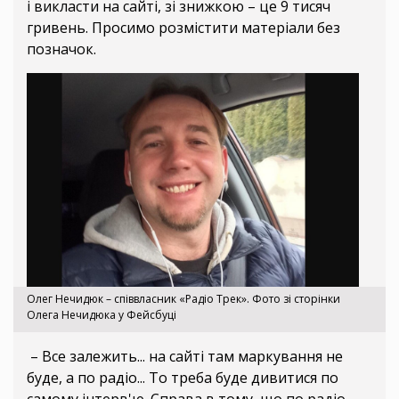
і викласти на сайті, зі знижкою – це 9 тисяч
гривень. Просимо розмістити матеріали без
позначок.
Олег Нечидюк – співвласник «Радіо Трек». Фото зі сторінки
Олега Нечидюка у Фейсбуці
– Все залежить... на сайті там маркування не
буде, а по радіо... То треба буде дивитися по