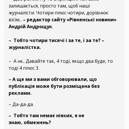
залишається, просто там, щоб наші
журналісти. Чотири плюс чотири, дорівнює
вісім...
– редактор сайту «Рівненські новини»
Андрій Андрощук
.
– Тобто чотири тисячі і за те, і за те? –
журналістка.
– А нє.. Давайте так, 4 тоді, якщо два буде, то
тоді 4 плюс 3.
– А ще ми з вами обговорювали, що
публікація може бути розміщена без
реклами.
– Да-да-да.
– Тобто там немає ніяких, я не
знаю, обмежень?