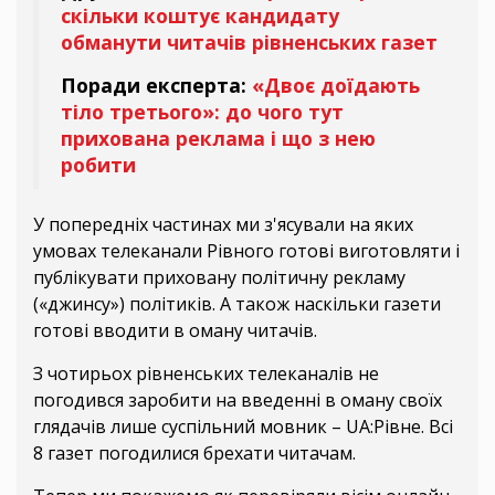
скільки коштує кандидату
обманути читачів рівненських газет
Поради експерта:
«Двоє доїдають
тіло третього»: до чого тут
прихована реклама і що з нею
робити
У попередніх частинах ми з'ясували на яких
умовах телеканали Рівного готові виготовляти і
публікувати приховану політичну рекламу
(«джинсу») політиків. А також наскільки газети
готові вводити в оману читачів.
З чотирьох рівненських телеканалів не
погодився заробити на введенні в оману своїх
глядачів лише суспільний мовник – UA:Рівне. Всі
8 газет погодилися брехати читачам.