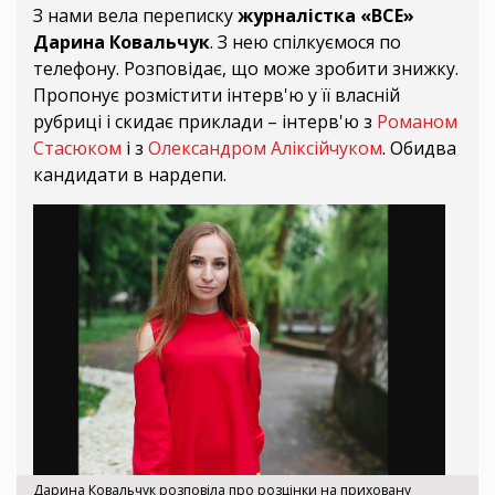
З нами вела переписку
журналістка «ВСЕ»
Дарина Ковальчук
. З нею спілкуємося по
телефону. Розповідає, що може зробити знижку.
Пропонує розмістити інтерв'ю у її власній
рубриці і скидає приклади – інтерв'ю з
Романом
Стасюком
і з
Олександром Аліксійчуком
. Обидва
кандидати в нардепи.
Дарина Ковальчук розповіла про розцінки на приховану