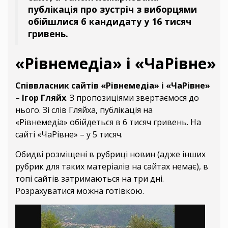
публікація про зустріч з виборцями
обійшлися б кандидату у 16 тисяч
гривень.
«Рівнемедіа» і «ЧаРівне»
Співвласник сайтів «Рівнемедіа» і «ЧаРівне»
– Ігор Гляйх
. З пропозиціями звертаємося до
нього. Зі слів Гляйха, публікація на
«Рівнемедіа» обійдеться в 6 тисяч гривень. На
сайті «ЧаРівне» – у 5 тисяч.
Обидві розміщені в рубриці новин (адже інших
рубрик для таких матеріалів на сайтах немає), в
топі сайтів затримаються на три дні.
Розрахуватися можна готівкою.