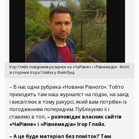
Ігор Гляйх повідомив розцінки на «ЧаРівне» і «Рівнемедіа». Фото
зі сторінки Ігора Гляйха у Фейсбуці
– В нас одна рубрика «Новини Рівного». Тобто
приходить там наш журналіст на подію, на захід
і висвітлює в тому ракурсі, який вам потрібен із
погодженням попереднім. Публікуємо її і
ставимо в топ,
– розповідає власник сайтів
«ЧаРівне» і «Рівнемедіа» Ігор Гляйх.
– А це буде матеріал без поміток? Там