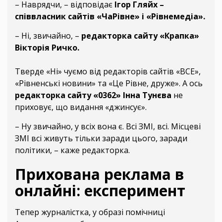
–
Наврядчи, – відповідає
Ігор Гляйх –
співвласник сайтів «ЧаРівне» і «Рівнемедіа».
–
Ні, звичайно, –
редакторка сайту «Крапка»
Вікторія Ричко.
Тверде «Ні» чуємо від редакторів сайтів «ВСЕ»,
«Рівненські новини» та «Це Рівне, друже». А ось
редакторка сайту «0362»
Інна Тунєва
не
приховує, що видання «джинсує».
–
Ну звичайно, у всіх вона є. Всі ЗМІ, всі. Місцеві
ЗМІ всі живуть тільки заради цього, заради
політики,
– каже редакторка.
Прихована реклама в
онлайні: експеримент
Тепер журналістка, у образі помічниці