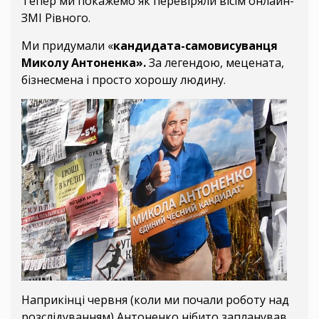
Тепер ми покажемо як перевіряли вісім онлайн-
ЗМІ Рівного.
Ми придумали «
кандидата-самовисуванця
Миколу Антоненка».
За легендою, мецената,
бізнесмена і просто хорошу людину.
Наприкінці червня (коли ми почали роботу над
розслідуванням) Антоненко нібито запланував