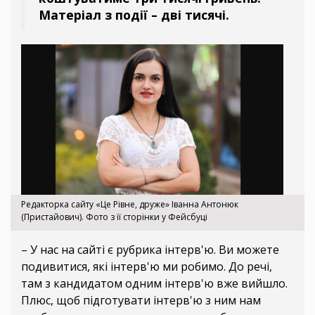
Матеріал з події – дві тисячі.
Редакторка сайту «Це Рівне, друже» Іванна Антонюк
(Пристайович). Фото з її сторінки у Фейсбуці
– У нас на сайті є рубрика інтерв'ю. Ви можете
подивитися, які інтерв'ю ми робимо. До речі,
там з кандидатом одним інтерв'ю вже вийшло.
Плюс, щоб підготувати інтерв'ю з ним нам