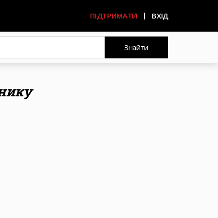
ПІДТРИМАТИ
ВХІД
Знайти
бнику