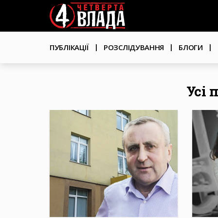
Перейти
User
до
основного
account
вмісту
Основна
menu
ПУБЛІКАЦІЇ
РОЗСЛІДУВАННЯ
БЛОГИ
навіґація
Усі 