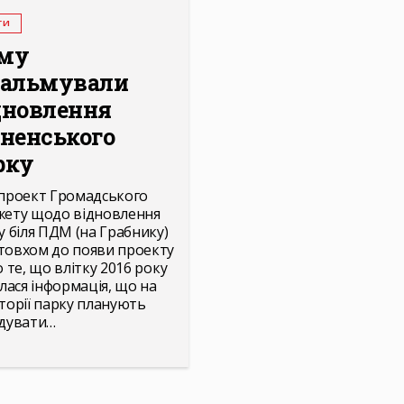
ГИ
му
гальмували
дновлення
вненського
рку
проект Громадського
ету щодо відновлення
у біля ПДМ (на Грабнику)
овхом до появи проекту
о те, що влітку 2016 року
илася інформація, що на
торії парку планують
дувати…