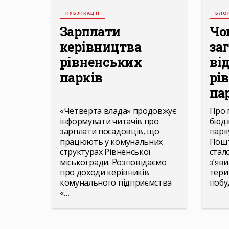
ПУБЛІКАЦІЇ
БЛО
Зарплати
Чо
керівництва
за
рівненських
ві
парків
рі
па
«Четверта влада» продовжує
Про 
інформувати читачів про
бюдж
зарплати посадовців, що
парк
працюють у комунальних
Пошт
структурах Рівненської
стал
міської ради. Розповідаємо
з’яв
про доходи керівників
тери
комунального підприємства
побу
«…