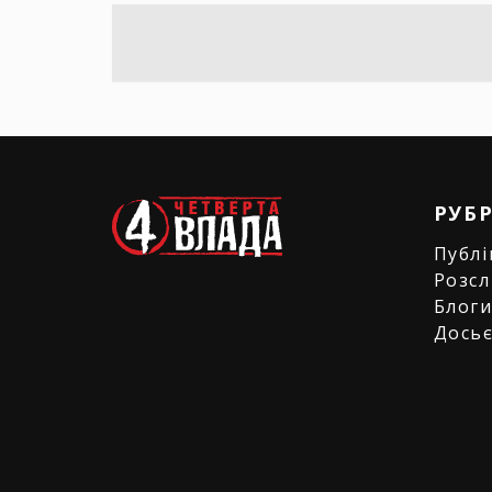
РУБ
Публі
Розсл
Блог
Дось