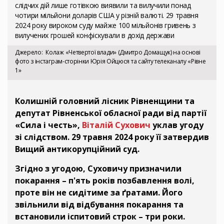
слідчих дій лише готівкою виявили та вилучили понад
чотири мільйони доларів США у різній валюті. 29 травня
2024 року вироком суду майже 100 мільйонів гривень з
вилучених грошей конфіскували в дохід держави
Джерело
Колаж «Четвертої влади» (Дмитро Домащук) на основі
фото з інстаграм-сторінки Юрія Ойцюся та сайту телеканалу «Рівне
1»
Колишній головний лісник Рівненщини та
депутат Рівненської обласної ради від партії
«Сила і честь»,
Віталій Сухович
уклав угоду
зі слідством. 29 травня 2024 року її затвердив
Вищий антикорупційний суд.
Згідно з угодою, Суховичу призначили
покарання – п'ять років позбавлення волі,
проте він не сидітиме за ґратами. Його
звільнили від відбування покарання та
встановили іспитовий строк – три роки.