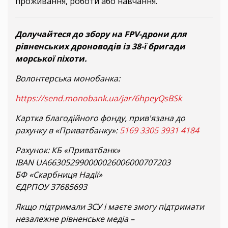
проживання, роботи або навчання.
Долучайтеся до збору на FPV-дрони для
рівненських дроноводів із 38-ї бригади
морської піхоти.
Волонтерська монобанка:
https://send.monobank.ua/jar/6hpeyQsBSk
Картка благодійного фонду, прив'язана до
рахунку в «Приватбанку»:
5169 3305 3931 4184
Рахунок: КБ «Приватбанк»
IBAN UA663052990000026006000707203
БФ «Скарбниця Надії»
ЄДРПОУ 37685693
Якщо підтримали ЗСУ і маєте змогу підтримати
незалежне рівненське медіа –