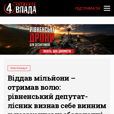
Перейти
User
до
ПІДТРИМАТИ
основного
account
вмісту
menu
ПУБЛІКАЦІЇ
Віддав мільйони –
отримав волю:
рівненський депутат-
лісник визнав себе винним