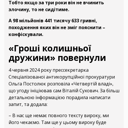
Тобто якщо за три роки він не вчинить
злочину, то не сидітиме.
А 98 мільйонів 441 тисячу 633 гривні,
походження яких він не зміг пояснити –
конфіскували.
«Гроші колишньої
дружини» повернули
4 червня 2024 року прессекретарка
Спеціалізованої антикорупційної прокуратури
Ольга Постолюк розповіла «Четвертій владі»,
що угоду ініціював сам Віталій Сухович. За більш
детальною інформацією порадила написати
запит, та додала:
– В нас ще немає повного тексту вироку, ми
його чекаємо. Там ще у цьому вироку буде