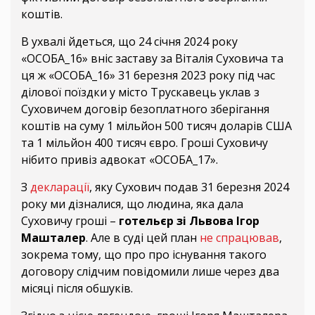
коштів.
В ухвалі йдеться, що 24 січня 2024 року
«ОСОБА_16» вніс заставу за Віталія Суховича та
ця ж «ОСОБА_16» 31 березня 2023 року під час
ділової поїздки у місто Трускавець уклав з
Суховичем договір безоплатного зберігання
коштів на суму 1 мільйон 500 тисяч доларів США
та 1 мільйон 400 тисяч євро. Гроші Суховичу
нібито привіз адвокат «ОСОБА_17».
З
декларації
, яку Сухович подав 31 березня 2024
року ми дізналися, що людина, яка дала
Суховичу гроші –
готельєр зі Львова Ігор
Машталер
. Але в суді цей план
не спрацював
,
зокрема тому, що про про існування такого
договору слідчим повідомили лише через два
місяці після обшуків.