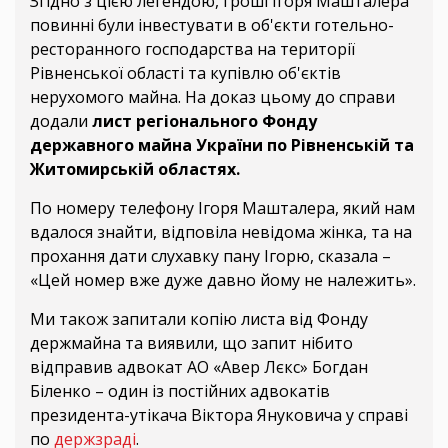
Згідно з цією легендою, гроші Ігоря Машталера
повинні були інвестувати в об'єкти готельно-
ресторанного господарства на території
Рівненської області та купівлю об'єктів
нерухомого майна. На доказ цьому до справи
додали
лист регіонального Фонду
державного майна України по Рівненській та
Житомирській областях.
По номеру телефону Ігоря Машталера, який нам
вдалося знайти, відповіла невідома жінка, та на
прохання дати слухавку пану Ігорю, сказала –
«Цей номер вже дуже давно йому не належить».
Ми також запитали копію листа від Фонду
держмайна та виявили, що запит нібито
відправив адвокат АО «Авер Лєкс» Богдан
Біленко – один із постійних адвокатів
президента-утікача Віктора Януковича у справі
по
держзраді
.