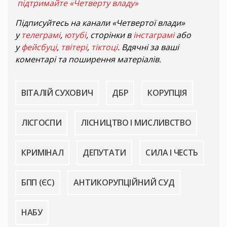
підтримайте «Четверту владу»
Підписуйтесь на канали «Четвертої влади»
у
телеграмі
,
ютубі
, сторінки в
інстаграмі
або
у
фейсбуці
,
твітері
,
тіктоці
. Вдячні за ваші
коментарі та поширення матеріалів.
ВІТАЛІЙ СУХОВИЧ
ДБР
КОРУПЦІЯ
ЛІСГОСПИ
ЛІСНИЦТВО І МИСЛИВСТВО
КРИМІНАЛ
ДЕПУТАТИ
СИЛА І ЧЕСТЬ
БПП (ЄС)
АНТИКОРУПЦІЙНИЙ СУД
НАБУ