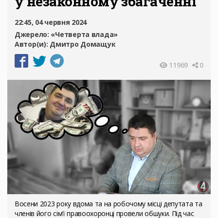
у незаконному збагаченні
22:45, 04 червня 2024
Джерело:
«Четверта влада»
Автор(и):
Дмитро Домащук
11969
0
Восени 2023 року вдома та на робочому місці депутата та
членів його сім’ї правоохоронці провели обшуки. Під час