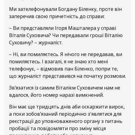
Ми зателефонували Богдану Біленку, проте він
заперечив свою причетність до справи:
– Ви представляли Ігоря Машталера у справі
Віталія Суховича? Чи передавали гроші Віталію
Суховичу? – журналіст.
– Ні, ви помиляєтесь. Я нічого не передавав, ви
помиляєтесь. І взагалі, я не знаю хто мені
телефонує, – відмовив пан Біленко, попри те,
що журналіст представився на початку розмови.
Зв’язатися із самим Віталієм Суховичем нам не
вдалося, його номер наразі вимкнений.
Він має ще тридцять днів аби оскаржити вирок,
а поки зобов’язаний періодично з'являтися для
реєстрації до уповноваженого органу з питань
пробації та повідомляти про зміну місця