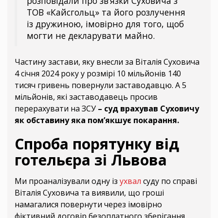
розповідали про зв’язки Суховича з
ТОВ «Кайсгольц» та його розлучення
із дружиною, імовірно для того, щоб
могти не декларувати майно.
Частину застави, яку внесли за Віталія Суховича
4 січня 2024 року у розмірі 10 мільйонів 140
тисяч гривень повернули заставодавцю. А 5
мільйонів, які заставодавець просив
перерахувати на ЗСУ
– суд врахував Суховичу
як обставину яка пом’якшує покарання.
Спроба порятунку від
готельєра зі Львова
Ми проаналізували одну із
ухвал
суду по справі
Віталія Суховича та виявили, що гроші
намагалися повернути через імовірно
фіктивний договір безоплатного зберігання