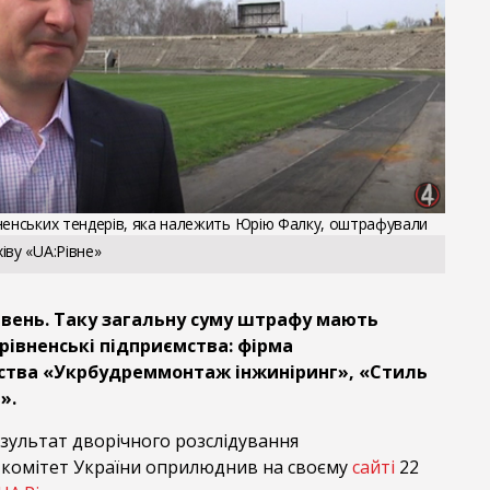
ненських тендерів, яка належить Юрію Фалку, оштрафували
іву «UA:Рівне»
ривень. Таку загальну суму штрафу мають
рівненські підприємства: фірма
ства «Укрбудреммонтаж інжиніринг», «Стиль
».
зультат дворічного розслідування
комітет України оприлюднив на своєму
сайті
22