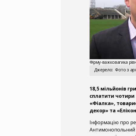
Фірму-важковагика рів
Джерело
Фото з арх
18,5 мільйонів г
сплатити чотири 
«Фіалка», товари
декор» та «Елікон
Інформацію про ре
Антимонопольний 