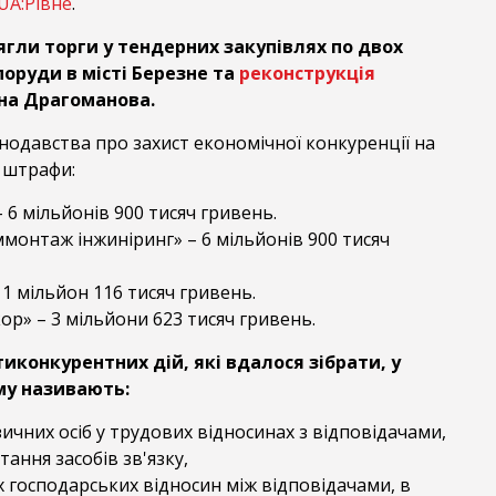
UA:Рівне
.
ягли торги у тендерних закупівлях по двох
споруди в місті Березне та
реконструкція
 на Драгоманова.
нодавства про захист економічної конкуренції на
 штрафи:
 6 мільйонів 900 тисяч гривень.
онтаж інжиніринг» – 6 мільйонів 900 тисяч
1 мільйон 116 тисяч гривень.
р» – 3 мільйони 623 тисяч гривень.
иконкурентних дій, які вдалося зібрати, у
у називають:
ичних осіб у трудових відносинах з відповідачами,
ання засобів зв'язку,
х господарських відносин між відповідачами, в