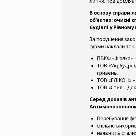
липня, повідомляє
В основу справи л
об'єктах: очисні 
будівлі у Рівному
За порушення зако
фірми наклали такі
ПВКФ «Фіалка» –
ТОВ «Укрбудремм
гривень.
ТОВ «ЕЛІКОН» – 
ТОВ «Стиль-Деко
Серед доказів ант
Антимонопольном
Перебування фіз
спільне використ
наявність стали