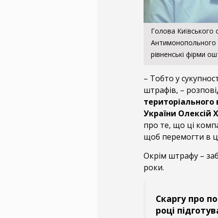
Голова Київського 
Антимонопольного к
рівненські фірми о
– Тобто у сукупност
штрафів, – розпов
територіального 
України Олексій
про те, що ці комп
щоб перемогти в ци
Окрім штрафу – заб
роки.
Скаргу про по
році підготув