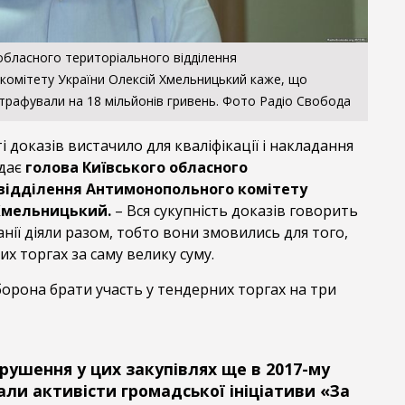
обласного територіального відділення
омітету України Олексій Хмельницький каже, що
штрафували на 18 мільйонів гривень. Фото Радіо Свобода
і доказів вистачило для кваліфікації і накладання
ідає
голова Київського обласного
відділення Антимонопольного комітету
 Хмельницький.
– Вся сукупність доказів говорить
анії діяли разом, тобто вони змовились для того,
х торгах за саму велику суму.
орона брати участь у тендерних торгах на три
рушення у цих закупівлях ще в 2017-му
али активісти громадської ініціативи «За