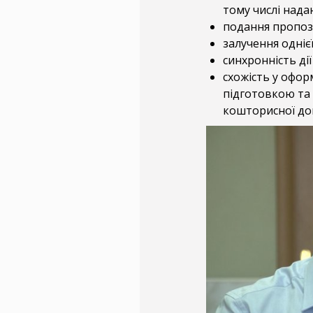
тому числі нада
подання пропозиц
залучення одніє
синхронність дії 
схожість у офор
підготовкою та
кошторисної док