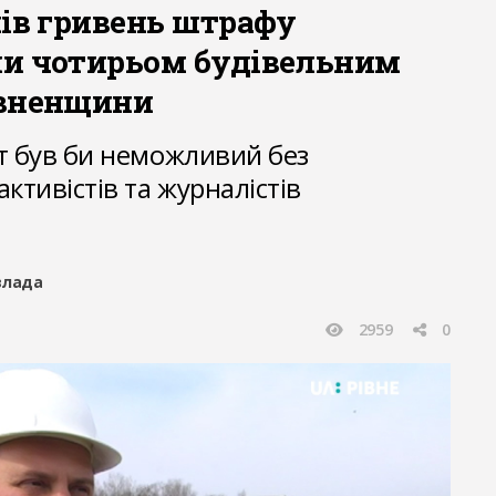
нів гривень штрафу
и чотирьом будівельним
івненщини
т був би неможливий без
ктивістів та журналістів
»
влада
2959
0