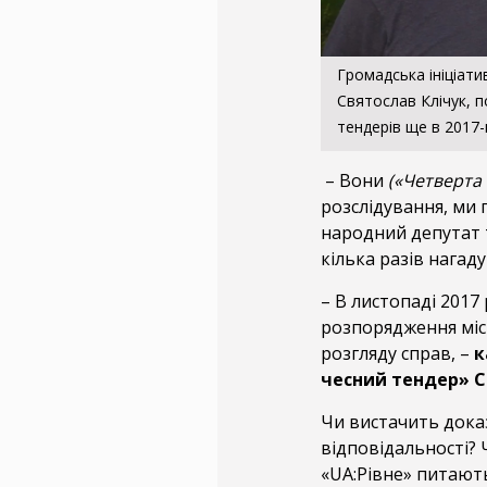
Громадська ініціати
Святослав Клічук, 
тендерів ще в 2017-
– Вони
(«Четверта 
розслідування, ми 
народний депутат т
кілька разів нагад
– В листопаді 2017
розпорядження мі
розгляду справ, –
к
чесний тендер» С
Чи вистачить доказ
відповідальності? 
«UA:Рівне» питают