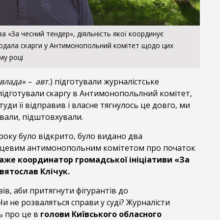
ва «За чесний тендер», діяльність якої координує
подала скарги у Антимонопольний комітет щодо цих
му році
влада» – авт.
) підготували журналістське
підготували скаргу в Антимонопольлний комітет,
уди її відправив і власне тягнулось це довго, ми
ували, підштовхували.
 року було відкрито, було видано два
сцевим антимонопольним комітетом про початок
аже координатор громадської ініціативи «За
вятослав Клічук.
ів, аби притягнути фігурантів до
Чи не розваляться справи у суді? Журналісти
ь про це в
голови Київського обласного