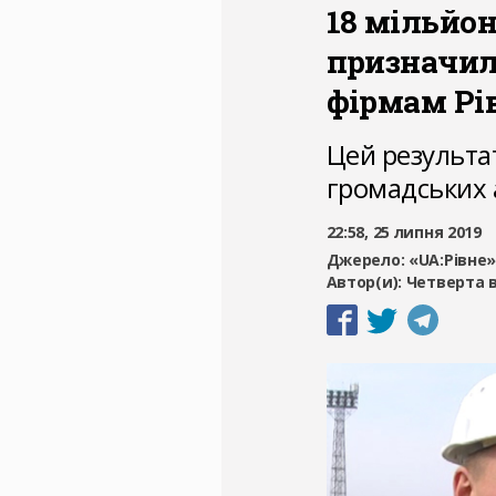
18 мільйо
призначил
фірмам Р
Цей результа
громадських а
22:58, 25 липня 2019
Джерело:
«UA:Рівне
Автор(и):
Четверта 