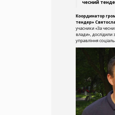
чесний тенде
Координатор гром
тендер» Святосла
учасники «За чесни
влади», дослідили 
управління соціаль