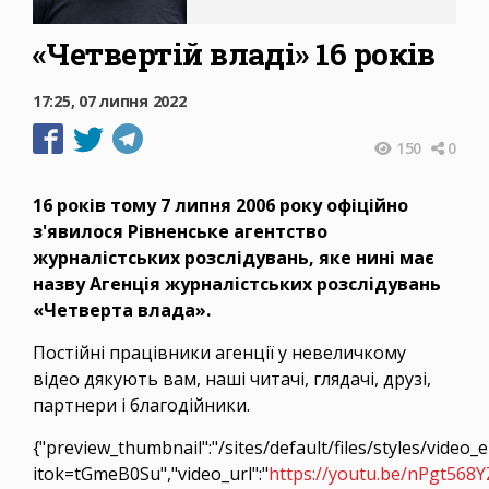
«Четвертій владі» 16 років
17:25, 07 липня 2022
150
0
16 років тому 7 липня 2006 року офіційно
з'явилося Рівненське агентство
журналістських розслідувань, яке нині має
назву Агенція журналістських розслідувань
«Четверта влада».
Постійні працівники агенції у невеличкому
відео дякують вам, наші читачі, глядачі, друзі,
партнери і благодійники.
{"preview_thumbnail":"/sites/default/files/styles/vid
itok=tGmeB0Su","video_url":"
https://youtu.be/nPgt568