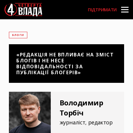
Перейти
User
до
ПІДТРИМАТИ
основного
account
вмісту
menu
БЛОГИ
«РЕДАКЦІЯ НЕ ВПЛИВАЄ НА ЗМІСТ
БЛОГІВ І НЕ НЕСЕ
ВІДПОВІДАЛЬНОСТІ ЗА
ПУБЛІКАЦІЇ БЛОГЕРІВ»
Володимир
Торбіч
журналіст, редактор