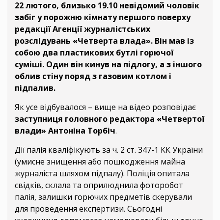
22 лютого, близько 19.10 невідомий чоловік
забіг у порожню кімнату першого поверху
редакції Агенції журналістських
розслідувань «Четверта влада». Він мав із
собою два пластикових бутлі горючої
суміші. Один він кинув на підлогу, а з іншого
облив стіну поряд з газовим котлом і
підпалив.
Як усе відбувалося – вище на відео розповідає
заступниця головного редактора «Четвертої
влади» Антоніна Торбіч
.
Дії палія кваліфікують за ч. 2 ст. 347-1 КК України
(умисне знищення або пошкодження майна
журналіста шляхом підпалу). Поліція опитала
свідків, склала та оприлюднила фоторобот
палія, залишки горючих предметів скерували
для проведення експертизи. Сьогодні