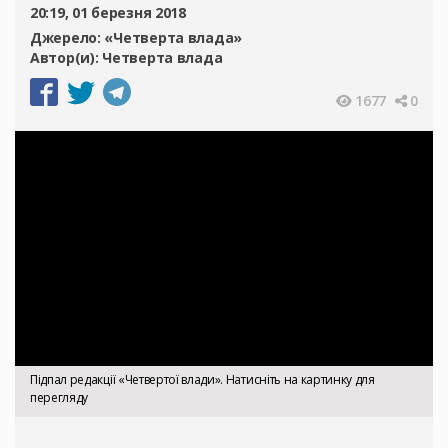
20:19, 01 березня 2018
Джерело:
«Четверта влада»
Автор(и):
Четверта влада
1677
0
Підпал редакції «Четвертої влади». Натисніть на картинку для
перегляду