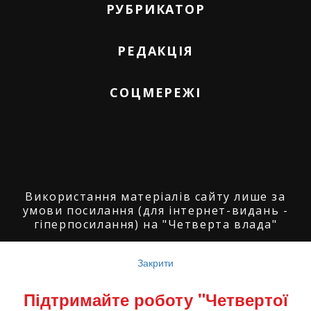
РУБРИКАТОР
РЕДАКЦІЯ
СОЦМЕРЕЖІ
Використання матеріалів сайту лише за
умови посилання (для інтернет-видань -
гіперпосилання) на "Четверта влада"
© ГО "Агенція журналістських розслідувань
"Четверта влада": 2008-2026.
Закрити
© ГО "Рівненський прес клуб": 2008-2026. ©
Підтримайте роботу "Четвертої
Володимир Торбіч: 2008-2026.