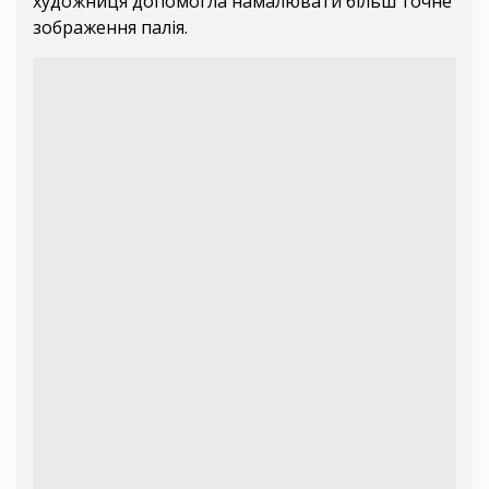
художниця допомогла намалювати більш точне
зображення палія.