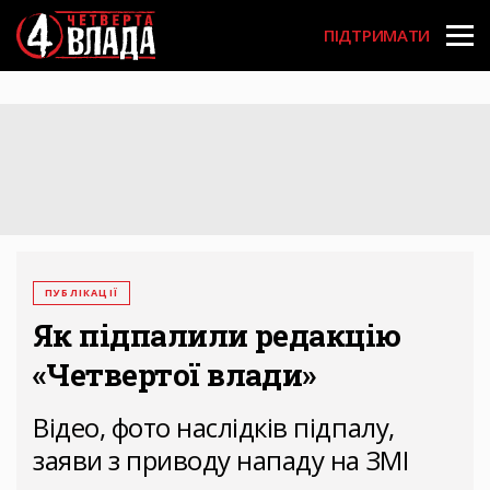
Перейти
User
до
ПІДТРИМАТИ
основного
account
вмісту
menu
ПУБЛІКАЦІЇ
Як підпалили редакцію
«Четвертої влади»
Відео, фото наслідків підпалу,
заяви з приводу нападу на ЗМІ