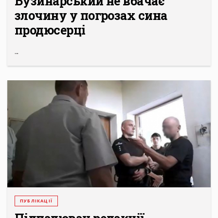
Бузинарський не вбачає
злочину у погрозах сина
продюсерці
...
ПУБЛІКАЦІЇ