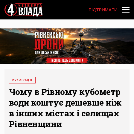
Перейти
User
до
ПІДТРИМАТИ
основного
account
вмісту
menu
ПУБЛІКАЦІЇ
Чому в Рівному кубометр
води коштує дешевше ніж
в інших містах і селищах
Рівненщини