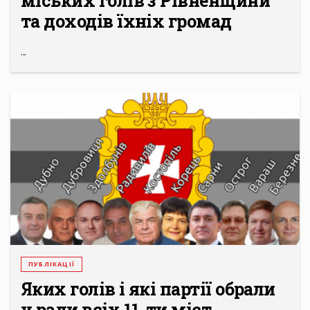
міських голів з Рівненщини
та доходів їхніх громад
...
ПУБЛІКАЦІЇ
Яких голів і які партії обрали
у ради всіх 11-ти міст