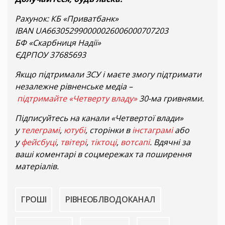
Рахунок: КБ «Приватбанк»
IBAN UA663052990000026006000707203
БФ «Скарбниця Надії»
ЄДРПОУ 37685693
Якщо підтримали ЗСУ і маєте змогу підтримати
незалежне рівненське медіа –
підтримайте «Четверту владу»
30-ма гривнями.
Підписуйтесь на канали «Четвертої влади»
у
телеграмі
,
ютубі
, сторінки в
інстаграмі
або
у
фейсбуці
,
твітері
,
тіктоці
,
вотсапі
. Вдячні за
ваші коментарі в соцмережах та поширення
матеріалів.
ГРОШІ
РІВНЕОБЛВОДОКАНАЛ