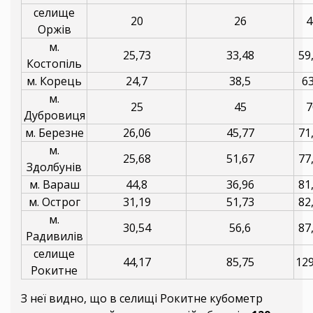
селище
20
26
4
Оржів
м.
25,73
33,48
59
Костопіль
м. Корець
24,7
38,5
63
м.
25
45
7
Дубровиця
м. Березне
26,06
45,77
71
м.
25,68
51,67
77
Здолбунів
м. Вараш
44,8
36,96
81
м. Острог
31,19
51,73
82
м.
30,54
56,6
87
Радивилів
селище
44,17
85,75
129
Рокитне
З неї видно, що в селищі Рокитне кубометр