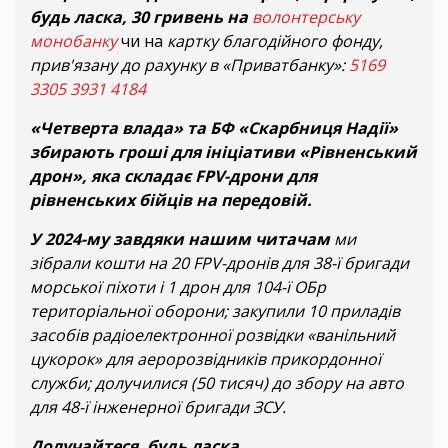
будь ласка, 30 гривень на
волонтерську
монобанку
чи на
картку благодійного фонду,
прив'язану до рахунку в «Приватбанку»:
5169
3305 3931 4184
«Четверта влада» та БФ «Скарбниця Надії»
збирають гроші для ініціативи «Рівненський
дрон», яка складає FPV-дрони для
рівненських бійців на передовій.
У 2024-му завдяки нашим читачам
ми
зібрали кошти на 20 FPV-дронів для 38-ї бригади
морської піхоти і 1 дрон для 104-ї ОБр
територіальної оборони; закупили 10 приладів
засобів радіоелектронної розвідки «ванільний
цукорок» для аеророзвідників прикордонної
служби; долучилися (50 тисяч) до збору на авто
для 48-ї інженерної бригади ЗСУ.
Долучайтеся, будь ласка.