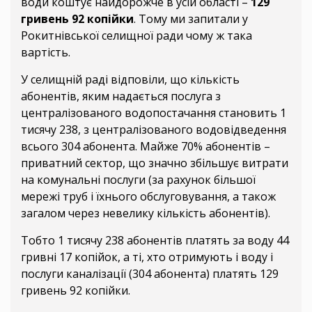
води коштує найдорожче в усій області –
129
гривень 92 копійки
. Тому ми запитали у
Рокитнівської селищної ради чому ж така
вартість.
У селищній раді відповіли, що кількість
абонентів, яким надається послуга з
централізованого водопостачання становить 1
тисячу 238, з централізованого водовідведення
всього 304 абонента. Майже 70% абонентів –
приватний сектор, що значно збільшує витрати
на комунальні послуги (за рахунок більшої
мережі труб і їхнього обслуговування, а також
загалом через невелику кількість абонентів).
Тобто 1 тисячу 238 абонентів платять за воду 44
гривні 17 копійок, а ті, хто отримують і воду і
послуги каналізації (304 абонента) платять 129
гривень 92 копійки.