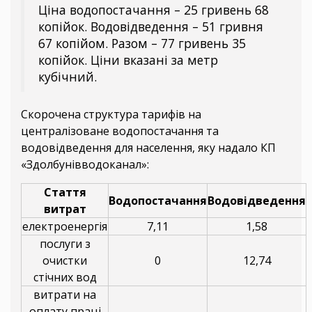
Ціна водопостачання – 25 гривень 68
копійок. Водовідведення – 51 гривня
67 копійом. Разом – 77 гривень 35
копійок. Ціни вказані за метр
кубічний.
Скорочена структура тарифів на
централізоване водопостачання та
водовідведення для населення, яку надало КП
«Здолбунівводоканал»:
Стаття
Водопостачання
Водовідведення
витрат
електроенергія
7,11
1,58
послуги з
очистки
0
12,74
стічних вод
витрати на
оплату праці