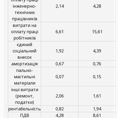
інженерно-
2,14
4,28
технічних
працівників
витрати на
оплату праці
6,61
15,61
робітників
єдиний
соціальний
1,92
4,39
внесок
амортизація
0,67
0,76
пально-
мастильні
0,07
0,15
матеріали
інші витрати
(ремонт,
2,06
1,61
податки)
рентабельність
0,82
1,94
ПДВ
4,28
8,61