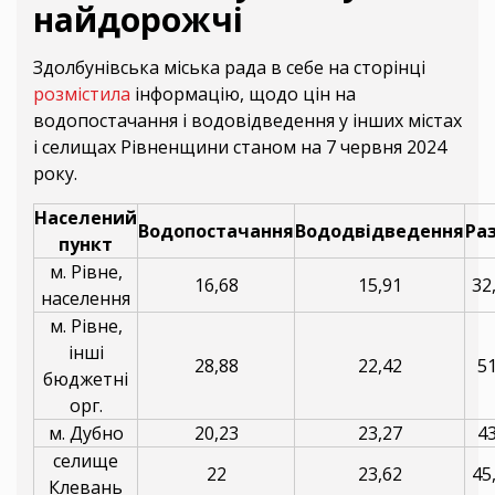
найдорожчі
Здолбунівська міська рада в себе на сторінці
розмістила
інформацію, щодо цін на
водопостачання і водовідведення у інших містах
і селищах Рівненщини станом на 7 червня 2024
року.
Населений
Водопостачання
Вододвідведення
Ра
пункт
м. Рівне,
16,68
15,91
32
населення
м. Рівне,
інші
28,88
22,42
51
бюджетні
орг.
м. Дубно
20,23
23,27
43
селище
22
23,62
45
Клевань