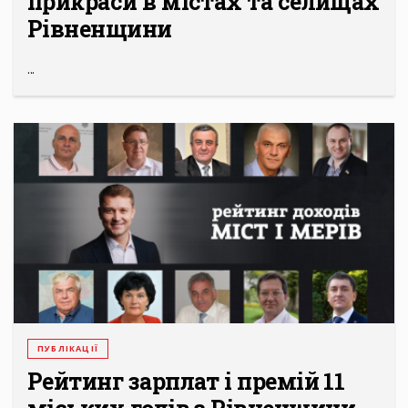
прикраси в містах та селищах
Рівненщини
...
ПУБЛІКАЦІЇ
Рейтинг зарплат і премій 11