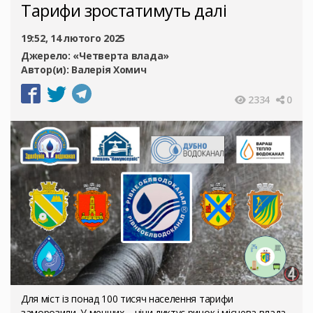
Тарифи зростатимуть далі
19:52, 14 лютого 2025
Джерело:
«Четверта влада»
Автор(и):
Валерія Хомич
2334
0
Для міст із понад 100 тисяч населення тарифи
заморозили. У менших – ціни диктує ринок і місцева влада