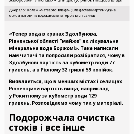
Джерело
Колаж «Четвертої влади» ( Владислав Мартинчук) на
основі логотипів водоканалів та гербів міст і селищ
«Тепер вода в кранах Здолбунова,
Рівненської області “майже” як лікувальна
мінеральна вода Боржомі». Таке написали
нам читачі та попросили розібратися, чому в
Здолбунові вартість за кубометр води 77
гривень, а в Рівному 32 гривні 59 копійок.
Виявляється, що в менших містах і селищах
Рівненщини вартість вища, наприклад
у Рокитному за кубометр води 129
гривень.
Розповідаємо чому так у матеріалі.
Подорожчала очистка
стоків і все інше