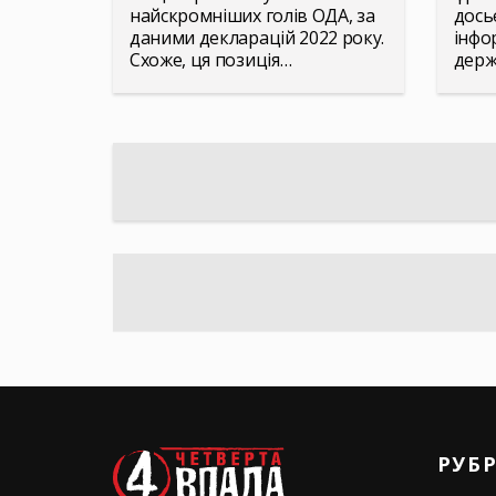
найскромніших голів ОДА, за
дось
даними декларацій 2022 року.
інфо
Схоже, ця позиція…
держ
РУБ