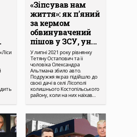
«Зіпсував нам
життя»: як п'яний
за кермом
обвинувачений
.
пішов у ЗСУ, ун...
«Ліси
У липні 2021 року рівнянку
Тетяну Остапович та її
чоловіка Олександра
й
Альтмана збило авто.
Подружжя якраз підійшло до
своєї дачі в селі Лісополі
одить
колишнього Костопільського
району, коли на них наїхав…