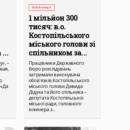
ПУБЛІКАЦІЇ
1 мільйон 300
тисяч: в.о.
Костопільського
міського голови зі
...
спільником за...
», –
Працівники Державного
вая,
бюро розслідувань
затримали виконувача
о
обов'язків Костопільського
 «Да
міського голови Давида
Дідуха та його спільника –
депутата Костопільської
міської ради, головного
інженера з…