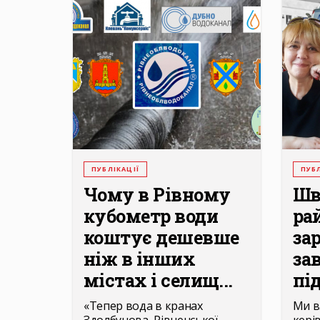
ПУБЛІКАЦІЇ
ПУБЛ
Чому в Рівному
Шв
кубометр води
ра
коштує дешевше
за
ніж в інших
за
містах і селищ...
пі
«Тепер вода в кранах
Ми в