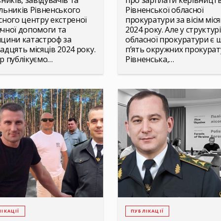
ників, завідувачів та
про зарплати керівницт
льників Рівненського
Рівненської обласної
сного центру екстреної
прокуратури за вісім міся
чної допомоги та
2024 року. Але у структурі
цини катастроф за
обласної прокуратури є 
адцять місяців 2024 року.
п’ять окружних прокурат
р публікуємо…
Рівненська,…
ІКАЦІЇ
ПУБЛІКАЦІЇ