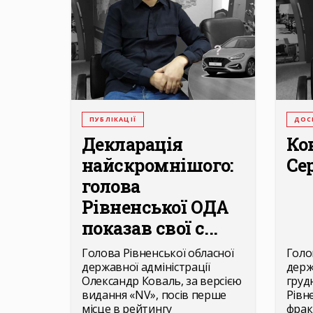
ПУБЛІКАЦІЇ
ДОС
Декларація
Ко
найскромнішого:
Се
голова
Рівненської ОДА
показав свої с...
Голова Рівненської обласної
Голо
державної адміністрації
держ
Олександр Коваль, за версією
груд
видання «NV», посів перше
Рівн
місце в рейтингу
фрак