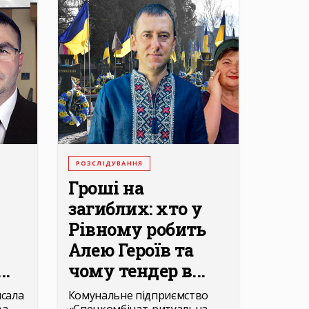
РОЗСЛІДУВАННЯ
Гроші на
загиблих: хто у
Рівному робить
Алею Героїв та
..
чому тендер в...
исала
Комунальне підприємство