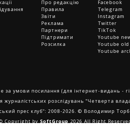
кації
Про редакцію
Facebook
ідування
Правила
Telegram
и
Звіти
Instagram
є
Реклама
Twitter
Партнери
TikTok
Підтримати
Youtube ne
Розсилка
Youtube old
Youtube arc
е за умови посилання (для інтернет-видань - г
я журналістських розслідувань "Четверта влада
ський прес клуб": 2008-2026. © Володимир Торбі
© Copyright by
SoftGroup
2026 All Right Reserve