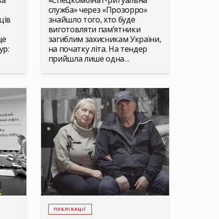
ва
«Спецкомбінат-ритуальна
служба» через «Прозорро»
ців
знайшло того, хто буде
виготовляти пам’ятники
ще
загиблим захисникам України,
ур:
на початку літа. На тендер
прийшла лише одна…
ПУБЛІКАЦІЇ