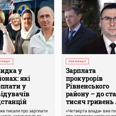
ІКАЦІЇ
ПУБЛІКАЦІЇ
идка у
Зарплата
йонах: які
прокурорів
рплати у
Рівненського
відувачів
району – до ста
дстанцій
тисяч гривень .
же писали про зарплати
«Четверта влада» вже п