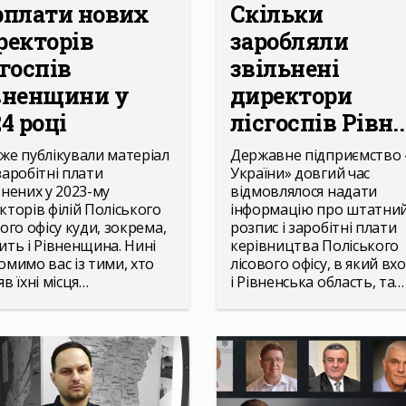
рплати нових
Скільки
ректорів
заробляли
сгоспів
звільнені
вненщини у
директори
4 році
лісгоспів Рівн..
же публікували матеріал
Державне підприємство 
заробітні плати
України» довгий час
ьнених у 2023-му
відмовлялося надати
кторів філій Поліського
інформацію про штатни
ого офісу куди, зокрема,
розпис і заробітні плати
ить і Рівненщина. Нині
керівництва Поліського
омимо вас із тими, хто
лісового офісу, в який вх
в їхні місця…
і Рівненська область, та…