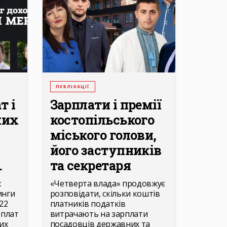
ПУБЛІКАЦІЇ
т і
Зарплати і премії
ких
костопільського
міського голови,
його заступників
.
та секретаря
х
«Четверта влада» продовжує
инги
розповідати, скільки коштів
22
платників податків
рплат
витрачають на зарплати
их
посадовців державних та