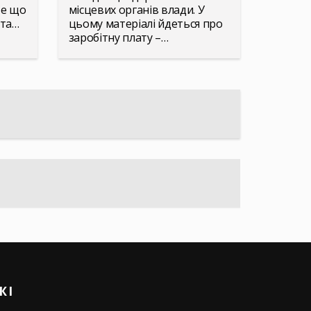
те що
місцевих органів влади. У
рта…
цьому матеріалі йдеться про
заробітну плату –…
ЖІ