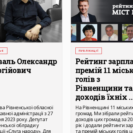
ЬЄ
ПУБЛІКАЦІЇ
валь Олександр
Рейтинг зарпла
ргійович
премій 11 місь
голів з
Рівненщини та
доходів їхніх ..
ва Рівненської обласної
На Рівненщині 11 міськи
авної адміністрації з 27
громад. Ми зібрали рейт
ня 2023 року. Депутат
доходів цих громад за 20
енської облради у
рік і додали рейтинги за
ції «Слуга народу». Для
та премій міських голів ц