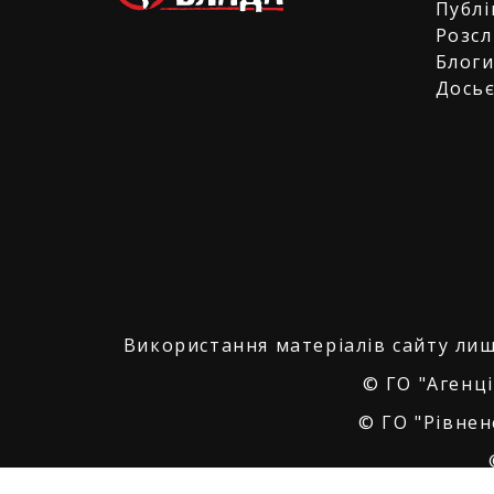
Публі
Розсл
Блог
Дось
Використання матеріалів сайту лиш
© ГО "Агенці
© ГО "Рівнен