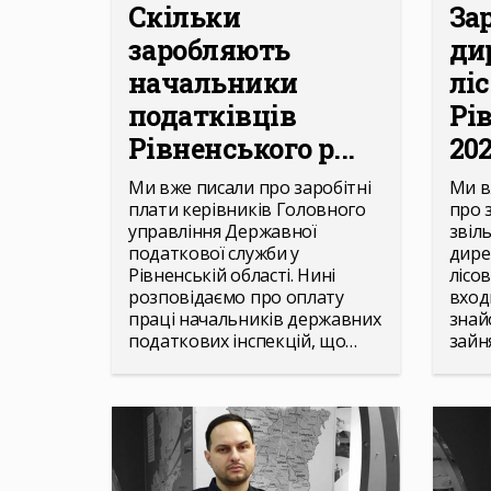
Скільки
За
заробляють
ди
начальники
лі
податківців
Рі
Рівненського р...
202
Ми вже писали про заробітні
Ми в
плати керівників Головного
про 
управління Державної
звіл
податкової служби у
дире
Рівненській області. Нині
лісов
розповідаємо про оплату
вход
праці начальників державних
знай
податкових інспекцій, що…
зайня