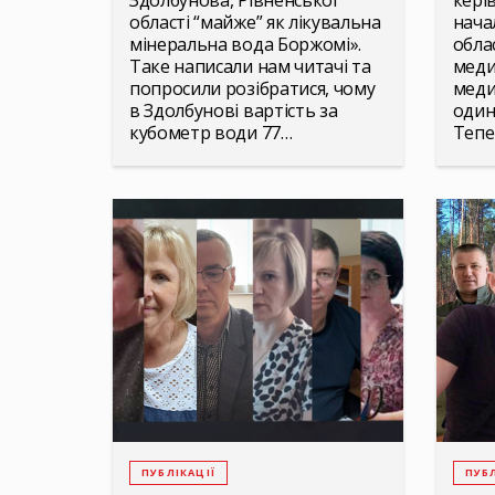
Здолбунова, Рівненської
керів
області “майже” як лікувальна
нача
мінеральна вода Боржомі».
обла
Таке написали нам читачі та
меди
попросили розібратися, чому
меди
в Здолбунові вартість за
один
кубометр води 77…
Тепе
ПУБЛІКАЦІЇ
ПУБЛ