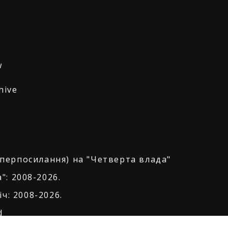
w
hive
іперпосилання) на "Четверта влада"
": 2008-2026.
ч: 2008-2026.
d