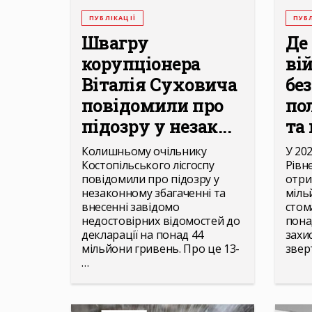
ПУБЛІКАЦІЇ
ПУБЛ
Швагру
Де
корупціонера
ві
Віталія Суховича
бе
повідомили про
по
підозру у незак...
та 
Колишньому очільнику
У 202
Костопільського лісгоспу
Рівн
повідомили про підозру у
отри
незаконному збагаченні та
міль
внесенні завідомо
стома
недостовірних відомостей до
пона
декларації на понад 44
захи
мільйони гривень. Про це 13-
звер
…