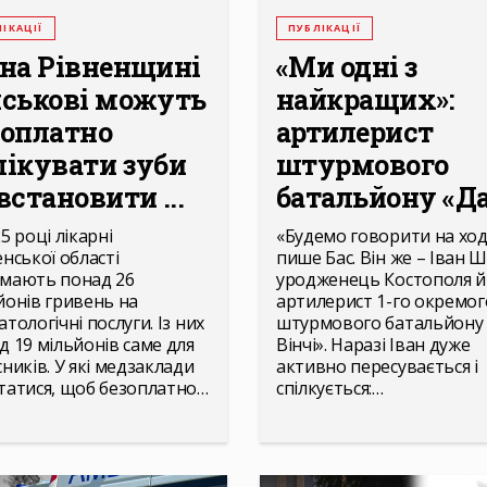
ІКАЦІЇ
ПУБЛІКАЦІЇ
 на Рівненщині
«Ми одні з
йськові можуть
найкращих»:
зоплатно
артилерист
лікувати зуби
штурмового
встановити ...
батальйону «Да 
5 році лікарні
«Будемо говорити на ходу
енської області
пише Бас. Він же – Іван Ш
мають понад 26
уродженець Костополя й
йонів гривень на
артилерист 1-го окремог
тологічні послуги. Із них
штурмового батальйону
д 19 мільйонів саме для
Вінчі». Наразі Іван дуже
сників. У які медзаклади
активно пересувається і
татися, щоб безоплатно…
спілкується:…