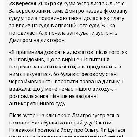
28 вересня
2015 року
куми зустрілися з Ольгою.
За версією жінки, саме Дмитро назвав фіксовану
суму у три з половиною тисячі доларів як плату
за вплив на суддів апеляційного суду. Жінка
погодилася. Але почала записувати зустрічі з
Дмитром на диктофон.
«Я припинила довіряти адвокатові після того, як
він повідомив, що за вирішення питання
потрібно заплатити кошти, але продовжила з
ним спілкуватися, бо була в стресовому стані
через ймовірність втратити права на дитину, і
вважала, що у мене немає іншого виходу», –
розповіла жінка пізніше на засіданні
антикорупційного суду.
Після зустрічі з клієнткою Дмитро зустрівся із
головою Здолбунівського райсуду Олегом
Плеваком і розповів йому про Ольгу. Як ідеться