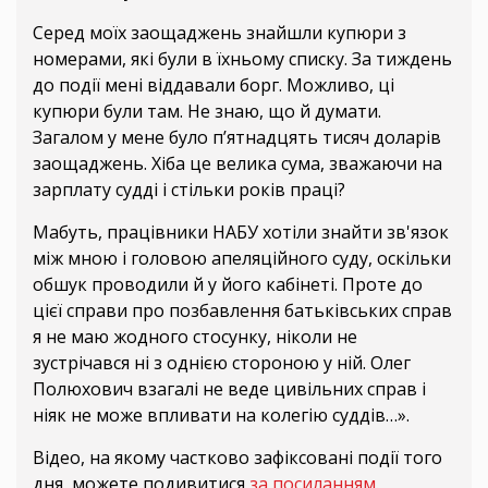
Серед моїх заощаджень знайшли купюри з
номерами, які були в їхньому списку. За тиждень
до події мені віддавали борг. Можливо, ці
купюри були там. Не знаю, що й думати.
Загалом у мене було п’ятнадцять тисяч доларів
заощаджень. Хіба це велика сума, зважаючи на
зарплату судді і стільки років праці?
Мабуть, працівники НАБУ хотіли знайти зв'язок
між мною і головою апеляційного суду, оскільки
обшук проводили й у його кабінеті. Проте до
цієї справи про позбавлення батьківських справ
я не маю жодного стосунку, ніколи не
зустрічався ні з однією стороною у ній. Олег
Полюхович взагалі не веде цивільних справ і
ніяк не може впливати на колегію суддів…».
Відео, на якому частково зафіксовані події того
дня, можете подивитися
за посиланням
.