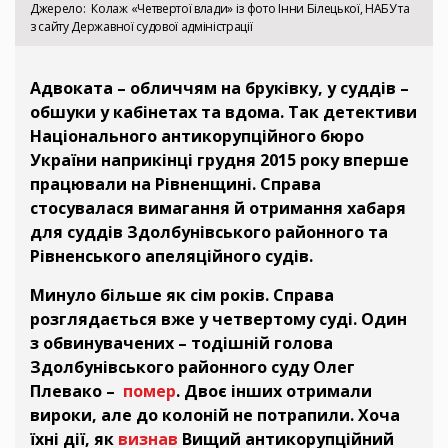
Джерело
Колаж «Четвертої влади» із фото Інни Білецької, НАБУ та
з сайту Державної судової адміністрації
Адвоката – обличчям на бруківку, у суддів –
обшуки у кабінетах та вдома. Так детективи
Національного антикорупційного бюро
України наприкінці грудня 2015 року вперше
працювали на Рівненщині. Справа
стосувалася вимагання й отримання хабаря
для суддів Здолбунівського районного та
Рівненського апеляційного судів.
Минуло більше як сім років. Справа
розглядається вже у четвертому суді. Один
з обвинувачених – тодішній голова
Здолбунівського районного суду Олег
Плевако –
помер
. Двоє інших отримали
вироки, але до колоній не потрапили. Хоча
їхні дії, як
визнав
Вищий антикорупційний