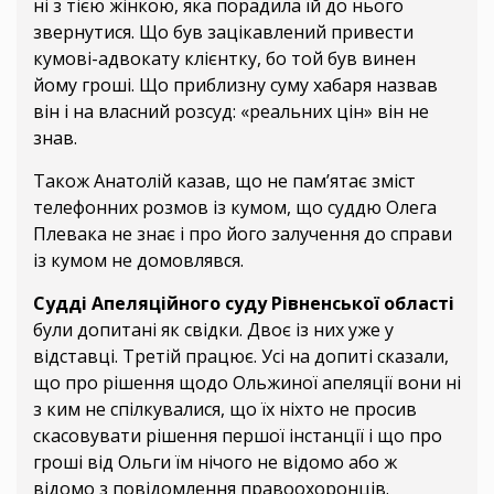
ні з тією жінкою, яка порадила їй до нього
звернутися. Що був зацікавлений привести
кумові-адвокату клієнтку, бо той був винен
йому гроші. Що приблизну суму хабаря назвав
він і на власний розсуд: «реальних цін» він не
знав.
Також Анатолій казав, що не пам’ятає зміст
телефонних розмов із кумом, що суддю Олега
Плевака не знає і про його залучення до справи
із кумом не домовлявся.
Судді Апеляційного суду Рівненської області
були допитані як свідки. Двоє із них уже у
відставці. Третій працює. Усі на допиті сказали,
що про рішення щодо Ольжиної апеляції вони ні
з ким не спілкувалися, що їх ніхто не просив
скасовувати рішення першої інстанції і що про
гроші від Ольги їм нічого не відомо або ж
відомо з повідомлення правоохоронців.