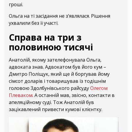
гроші.
Ольга на ті засідання не з’являлася. Рішення
ухвалили без її участі.
Справа на три з
половиною тисячі
Анатолій, якому зателефонувала Ольга,
адвоката знав. Адвокатом був його кум –
Дмитро Поліщук, який ще й боргував йому
сімсот доларів і товаришував із тодішнім
головою Здолбунівського райсуду
Олегом
Плеваком
. А останній мав, звісно, контакти в
апеляційному суді. Тож Анатолій був
зацікавлений привести кумові клієнтку.