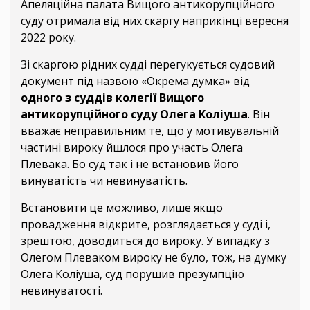
Апеляційна палата Вищого антикорупційного
суду отримала від них скаргу наприкінці вересня
2022 року.
Зі скаргою рідних судді перегукується судовий
документ під назвою «Окрема думка» від
одного з суддів колегії Вищого
антикорупційного суду Олега Коліуша
. Він
вважає неправильним те, що у мотивувальній
частині вироку йшлося про участь Олега
Плевака. Бо суд так і не встановив його
винуватість чи невинуватість.
Встановити це можливо, лише якщо
провадження відкрите, розглядається у суді і,
зрештою, доводиться до вироку. У випадку з
Олегом Плеваком вироку не було, тож, на думку
Олега Коліуша, суд порушив презумпцію
невинуватості.