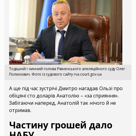
Тодішній і чинний голова Рівненського апеляційного суду Олег
Полюхович. Фото із судового сайту rva.court.gov.ua
А ще під час зустрічі Дмитро нагадав Ользі про
обіцяні сто доларів Анатолію – «за сприяння».
Забігаючи наперед, Анатолій так нічого й не
отримав.
Частину грошей дало
НАБУ