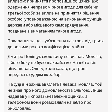
впливом: прийняття пропозиції, обіцянки або
одержання неправомірної вигоди для себе чи
третьої особи за вплив на прийняття рішення
особою, уповноваженою на виконання функцій
держави або місцевого самоврядування,
поєднане з вимаганням такої вигоди.
Покарання за це – ув’язнення на строк від трьох
до восьми років з конфіскацією майна.
Дмитро Поліщук свою вину не визнав. Мовляв,
з його боку це було шахрайство. Начебто він
обманював Ольгу, коли казав, що гроші
передасть суддям як хабар.
На суді він захищав Олега Плевака: мовляв, той
не знав про його домовленості з Ольгою. Лише
надавав у її справі «незалежні оцінки», а
телефоном вони розмовляли начебто про
риболовлю.