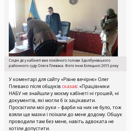
Слідчі дії у кабінеті вже покійного голови Здолбунівського
районного суду Олега Плевака. Фото Інни Білецької 2015 року
У коментарі для сайту «Рівне вечірнє» Олег
Плевако після обшуків
сказав
: «Працівники
НАБУ не знайшли у моєму кабінеті ні грошей, ні
документів, які могли б їх зацікавити.
Просвітили мої руки – фарби на них не було, тож
взяли ще мазки і поїхали до мене додому. Обшук
проводили там без мене, навіть адвоката не
хотіли допустити.