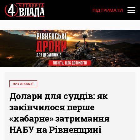
Перейти
User
до
ПІДТРИМАТИ
основного
account
вмісту
menu
ПУБЛІКАЦІЇ
Долари для суддів: як
закінчилося перше
«хабарне» затримання
НАБУ на Рівненщині