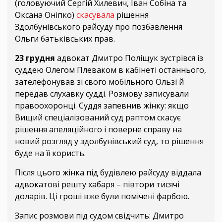
(головуючий Сергій Хилевич, Іван Собіна та
Оксана Оніпко)
скасувала
рішення
Здолбунівського райсуду про позбавлення
Ольги батьківських прав.
23 грудня
адвокат Дмитро Поліщук зустрівся із
суддею Олегом Плеваком в кабінеті останнього,
зателефонував зі свого мобільного Ользі й
передав слухавку судді. Розмову записували
правоохоронці. Суддя запевнив жінку: якщо
Вищий спеціалізований суд раптом скасує
рішення апеляційного і поверне справу на
новий розгляд у здолбунівський суд, то рішення
буде на її користь.
Після цього жінка під будівлею райсуду віддала
адвокатові решту хабаря – півтори тисячі
доларів. Ці гроші вже були помічені фарбою.
Запис розмови під судом свідчить: Дмитро