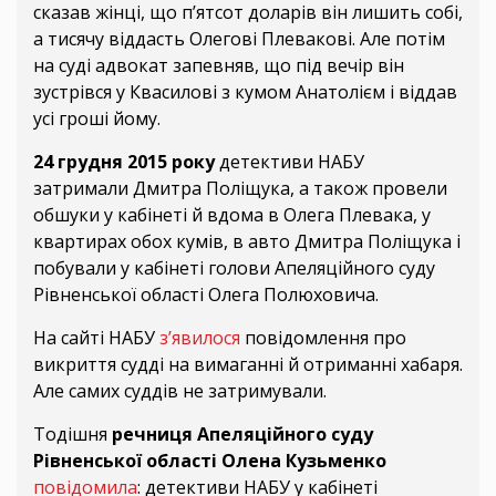
сказав жінці, що п’ятсот доларів він лишить собі,
а тисячу віддасть Олегові Плевакові. Але потім
на суді адвокат запевняв, що під вечір він
зустрівся у Квасилові з кумом Анатолієм і віддав
усі гроші йому.
24 грудня 2015 року
детективи НАБУ
затримали Дмитра Поліщука, а також провели
обшуки у кабінеті й вдома в Олега Плевака, у
квартирах обох кумів, в авто Дмитра Поліщука і
побували у кабінеті голови Апеляційного суду
Рівненської області Олега Полюховича.
На сайті НАБУ
з’явилося
повідомлення про
викриття судді на вимаганні й отриманні хабаря.
Але самих суддів не затримували.
Тодішня
речниця Апеляційного суду
Рівненської області Олена Кузьменко
повідомила
: детективи НАБУ у кабінеті