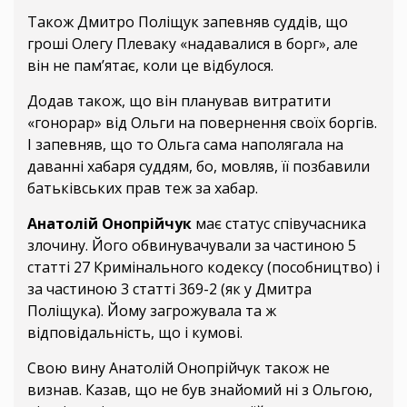
Також Дмитро Поліщук запевняв суддів, що
гроші Олегу Плеваку «надавалися в борг», але
він не пам’ятає, коли це відбулося.
Додав також, що він планував витратити
«гонорар» від Ольги на повернення своїх боргів.
І запевняв, що то Ольга сама наполягала на
даванні хабаря суддям, бо, мовляв, її позбавили
батьківських прав теж за хабар.
Анатолій Онопрійчук
має статус співучасника
злочину. Його обвинувачували за частиною 5
статті 27 Кримінального кодексу (пособництво) і
за частиною 3 статті 369-2 (як у Дмитра
Поліщука). Йому загрожувала та ж
відповідальність, що і кумові.
Свою вину Анатолій Онопрійчук також не
визнав. Казав, що не був знайомий ні з Ольгою,