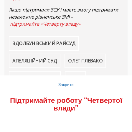
Якщо підтримали ЗСУ і маєте змогу підтримати
незалежне рівненське ЗМІ –
підтримайте «Четверту владу»
ЗДОЛБУНІВСЬКИЙ РАЙСУД
АПЕЛЯЦІЙНИЙ СУД
ОЛЕГ ПЛЕВАКО
ОЛЕГ ПОЛЮХОВИЧ
СУДДІ
Закрити
АДВОКАТУРА
КРИМІНАЛ
КОРУПЦІЯ
Підтримайте роботу "Четвертої
влади"
ХАБАР
НАБУ
СУД