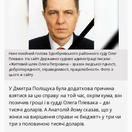
Нині покійний голова Здолбунівського районного суду Олег
Плевако. На сайті Державної судової адміністрації писали:
«Життєвий шлях Олега Петровича – зразок людської гідності,
добропорядності, справедливості, працелюбності». Фото з
цього ж сайту
У Дмитра Поліщука була додаткова причина
взятися за цю справу: на той час, окрім кума, він
позичив гроші і в судді Олега Плевака – дві
тисячі доларів. А Анатолій йому сказав, що у
жінки на вирішення справи «є бюджет» у три чи
три з половиною тисячі доларів.