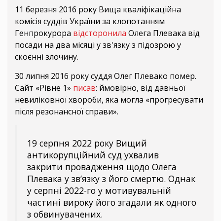
11 березня 2016 року Вища кваліфікаційна
комісія суддів України за клопотанням
Генпрокурора
відсторонила
Олега Плевака від
посади на два місяці у зв'язку з підозрою у
скоєнні злочину.
30 липня 2016 року суддя Олег Плевако помер.
Сайт «Рівне 1»
писав
: ймовірно, від давньої
невиліковної хвороби, яка могла «прогресувати
після резонансної справи».
19 серпня 2022 року Вищий
антикорупційний суд ухвалив
закрити провадження щодо Олега
Плевака у зв’язку з його смертю. Однак
у серпні 2022-го у мотивувальній
частині вироку його згадали як одного
з обвинувачених.