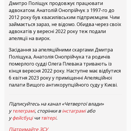
Дмитро Поліщук продовжує працювати
адвокатом. Анатолій Онопрійчук з 1997-го до
2012 року був квасилівським підприємцем. Чим
займається зараз, не відомо. Обидва через своїх
адвокатів у вересні 2022 року теж подали
апеляції на вирок.
Засідання за апеляційними скаргами Дмитра
Поліщука, Анатолія Онопрійчука та родичів
померлого судді Олега Плевака тривають із
кінця вересня 2022 року. Наступне має відбутися
6 квітня 2023 року у приміщенні Апеляційної
палати Вищого антикорупційного суду у Києві.
Підписуйтесь на канал «Четвертої влади»
у
телеграмі
, сторінки в
інстаграмі
або
у
фейсбуці
чи
твітері
.
Підтримайте ЗСУ