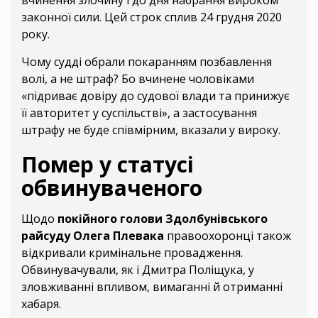
вчинення злочину і до дня набрання вироком
законної сили. Цей строк сплив 24 грудня 2020
року.
Чому судді обрали покаранням позбавлення
волі, а не штраф? Бо вчинене чоловіками
«підриває довіру до судової влади та принижує
її авторитет у суспільстві», а застосування
штрафу не буде співмірним, вказали у вироку.
Помер у статусі
обвинуваченого
Щодо
покійного голови Здолбунівського
райсуду Олега Плевака
правоохоронці також
відкривали кримінальне провадження.
Обвинувачували, як і Дмитра Поліщука, у
зловживанні впливом, вимаганні й отриманні
хабаря.