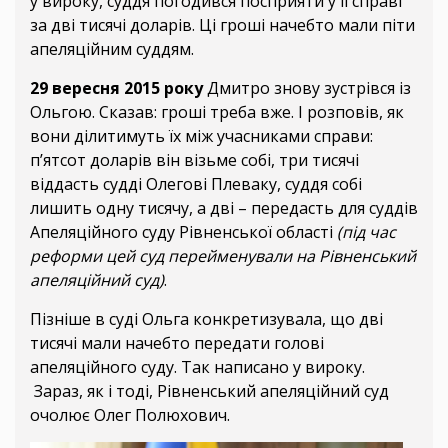
у вироку, суддя погодився посприяти у її справі
за дві тисячі доларів. Ці гроші начебто мали піти
апеляційним суддям.
29 вересня 2015 року
Дмитро знову зустрівся із
Ольгою. Сказав: гроші треба вже. І розповів, як
вони ділитимуть їх між учасниками справи:
п’ятсот доларів він візьме собі, три тисячі
віддасть судді Олегові Плеваку, суддя собі
лишить одну тисячу, а дві – передасть для суддів
Апеляційного суду Рівненської області
(під час
реформи цей суд перейменували на Рівненський
апеляційний суд)
.
Пізніше в суді Ольга конкретизувала, що дві
тисячі мали начебто передати голові
апеляційного суду. Так написано у вироку.
Зараз, як і тоді, Рівненський апеляційний суд
очолює Олег Полюхович.