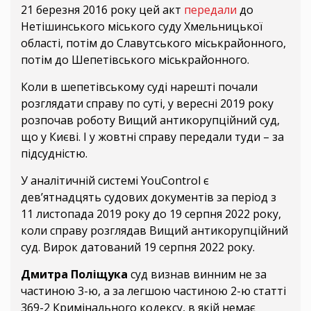
21 березня 2016 року цей акт
передали
до
Нетішинського міського суду Хмельницької
області, потім до Славутського міськрайонного,
потім до Шепетівського міськрайонного.
Коли в шепетівському суді нарешті почали
розглядати справу по суті, у вересні 2019 року
розпочав роботу Вищий антикорупційний суд,
що у Києві. І у жовтні справу передали туди – за
підсудністю.
У аналітичній системі YouControl є
дев’ятнадцять судових документів за період з
11 листопада 2019 року до 19 серпня 2022 року,
коли справу розглядав Вищий антикорупційний
суд. Вирок датований 19 серпня 2022 року.
Дмитра Поліщука
суд визнав винним не за
частиною 3-ю, а за легшою частиною 2-ю статті
369-2 Кримінального кодексу, в якій немає