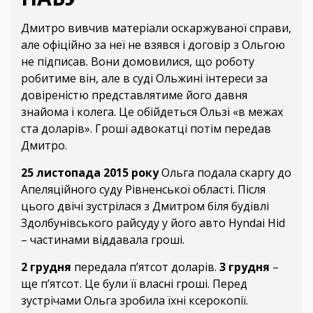
Дмитро вивчив матеріали оскаржуваної справи,
але офіційно за неї не взявся і договір з Ольгою
не підписав. Вони домовилися, що роботу
робитиме він, але в суді Ольжині інтереси за
довіреністю представлятиме його давня
знайома і колега. Це обійдеться Ользі «в межах
ста доларів». Гроші адвокатці потім передав
Дмитро.
25 листопада 2015 року
Ольга подала скаргу до
Апеляційного суду Рівненської області. Після
цього двічі зустрілася з Дмитром біля будівлі
Здолбунівського райсуду у його авто Hyndai Hid
– частинами віддавала гроші.
2 грудня
передала п’ятсот доларів.
3 грудня
–
ще п’ятсот. Це були її власні гроші. Перед
зустрічами Ольга зробила їхні ксерокопії.