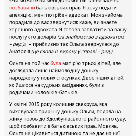
«Чи можете ви мені допомогти? Мене заочно
позбавили
батьківських прав. Я хочу подати
апеляцію, мені потрібен адвокат. Моя знайома
порадила до вас звернутися: каже, ви знаєте
хорошого адвоката. Я готова заплатити за вашу
послугу сто доларів
(за знайомство з адвокатом
– ред.)
», – приблизно так Ольга звернулася до
Анатолія
(це слова із вироку у справі – ред.).
Ольга на той час
була
матір’ю трьох дітей, але
доглядала лише наймолодшу доньку,
народжену у нових стосунках. Двоє інших дітей,
як йшлося на судових засіданнях, були з
родичами чоловіків-батьків.
У квітні 2015 року колишня свекруха, яка
виховувала трирічну доньку Ольги, подала на
жінку позов до Здолбунівського районного суду,
щоб позбавити її батьківських прав. Мовляв,
Ольга не цікавиться дитиною та не дає на неї