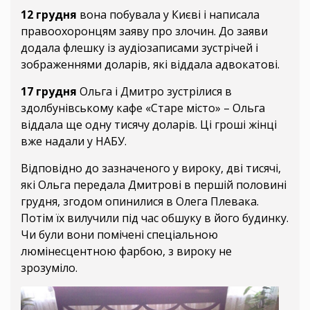
12 грудня
вона побувала у Києві і написала
правоохоронцям заяву про злочин. До заяви
додала флешку із аудіозаписами зустрічей і
зображеннями доларів, які віддала адвокатові.
17 грудня
Ольга і Дмитро зустрілися в
здолбунівському кафе «Старе місто» – Ольга
віддала ще одну тисячу доларів. Ці гроші жінці
вже надали у НАБУ.
Відповідно до зазначеного у вироку, дві тисячі,
які Ольга передала Дмитрові в першій половині
грудня, згодом опинилися в Олега Плевака.
Потім їх вилучили під час обшуку в його будинку.
Чи були вони помічені спеціальною
люмінесцентною фарбою, з вироку не
зрозуміло.