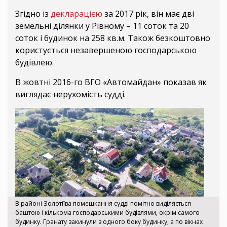
Згідно із
декларацією
за 2017 рік, він має дві
земельні ділянки у Рівному – 11 соток та 20
соток і будинок на 258 кв.м. Також безкоштовно
користується незавершеною господарською
будівлею.
В жовтні 2016-го ВГО «Автомайдан» показав як
виглядає нерухомість судді.
В районі Золотіїва помешкання судді помітно виділяється
баштою і кількома господарськими будівлями, окрім самого
будинку. Гранату закинули з одного боку будинку, а по вікнах