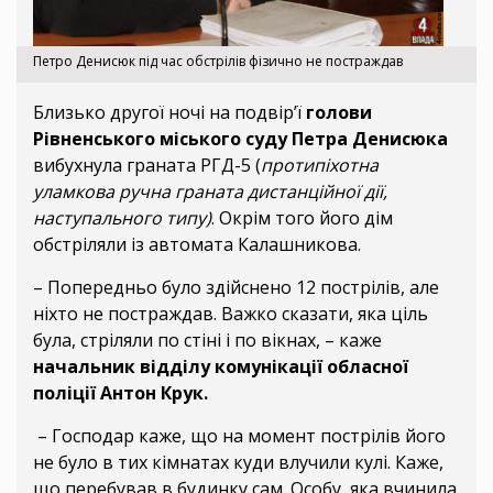
Петро Денисюк під час обстрілів фізично не постраждав
Близько другої ночі на подвір’ї
голови
Рівненського міського суду Петра Денисюка
вибухнула граната РГД-5 (
протипіхотна
уламкова ручна граната дистанційної дії,
наступального типу)
. Окрім того його дім
обстріляли із автомата Калашникова.
– Попередньо було здійснено 12 пострілів, але
ніхто не постраждав. Важко сказати, яка ціль
була, стріляли по стіні і по вікнах, – каже
начальник відділу комунікації обласної
поліції Антон Крук.
– Господар каже, що на момент пострілів його
не було в тих кімнатах куди влучили кулі. Каже,
що перебував в будинку сам. Особу, яка вчинила