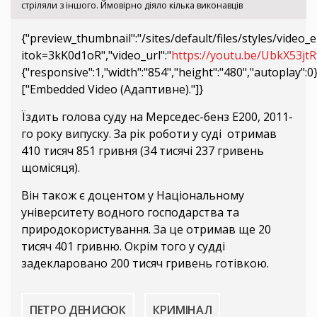
стріляли з іншого. Ймовірно діяло кілька виконавців
{"preview_thumbnail":"/sites/default/files/styles/vid
itok=3kK0d1oR","video_url":"
https://youtu.be/UbkX53jtR
{"responsive":1,"width":"854","height":"480","autoplay":
["Embedded Video (Адаптивне)."]}
Їздить голова суду на Мерседес-бенз Е200, 2011-
го року випуску. За рік роботи у суді отримав
410 тисяч 851 гривня (34 тисячі 237 гривень
щомісяця).
Він також є доцентом у Національному
університету водного господарства та
природокористування. За це отримав ще 20
тисяч 401 гривню. Окрім того у судді
задекларовано 200 тисяч гривень готівкою.
ПЕТРО ДЕНИСЮК
КРИМІНАЛ