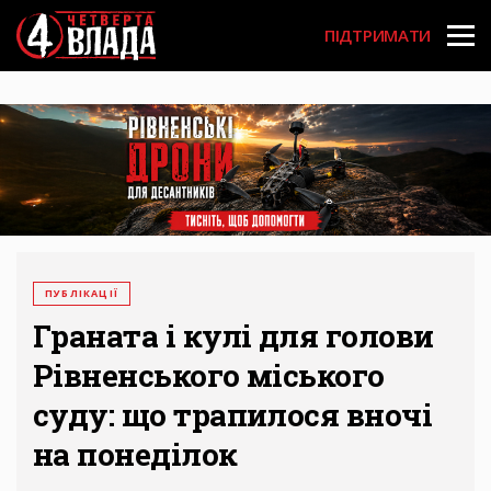
Перейти
User
до
ПІДТРИМАТИ
основного
account
вмісту
menu
ПУБЛІКАЦІЇ
Граната і кулі для голови
Рівненського міського
суду: що трапилося вночі
на понеділок