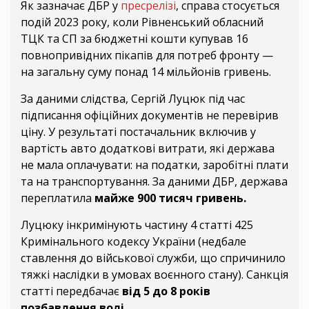
Як зазначає ДБР у
пресрелізі
, справа стосується
подій 2023 року, коли Рівненський обласний
ТЦК та СП за бюджетні кошти купував 16
повнопривідних пікапів для потреб фронту —
на загальну суму понад 14 мільйонів гривень.
За даними слідства, Сергій Луцюк під час
підписання офіційних документів не перевірив
ціну. У результаті постачальник включив у
вартість авто додаткові витрати, які держава
не мала оплачувати: на податки, заробітні плати
та на транспортування. За даними ДБР, держава
переплатила
майже 900 тисяч гривень.
Луцюку інкримінують частину 4 статті 425
Кримінального кодексу України (недбале
ставлення до військової служби, що спричинило
тяжкі наслідки в умовах воєнного стану). Санкція
статті передбачає
від 5 до 8 років
позбавлення волі
.