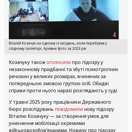
Віталій Козачук на одному із засідань, коли перебував у
слідчому ізоляторі. Архівне фото за 2023 рік
Козачуку також
оголосили
про підозру у
незаконному придбанні та збуті психотропних
речовин у великих розмірах, вчинених за
попередньою змовою групою осіб. Обидві
справи проти нього наразі розглядають у суді.
У травні 2025 року працівники Державного
бюро розслідувань
повідомили
нову підозру
Віталію Козачуку — за створення умов для
уникнення мобілізації окремими
військовозобов’язаними. Новину про підозру