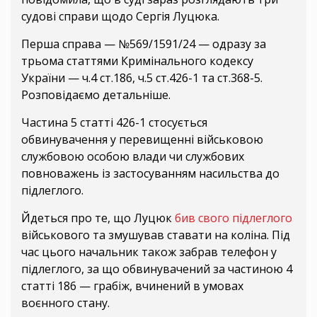
судові справи щодо Сергія Луцюка.
Перша справа — №569/1591/24 — одразу за
трьома статтями Кримінального кодексу
України — ч.4 ст.186, ч.5 ст.426-1 та ст.368-5.
Розповідаємо детальніше.
Частина 5 статті 426-1 стосується
обвинувачення у перевищенні військовою
службовою особою влади чи службових
повноважень із застосуванням насильства до
підлеглого.
Йдеться про те, що Луцюк
бив свого підлеглого
військового та змушував ставати на коліна. Під
час цього начальник також забрав телефон у
підлеглого, за що обвинувачений за частиною 4
статті 186 — грабіж, вчинений в умовах
воєнного стану.