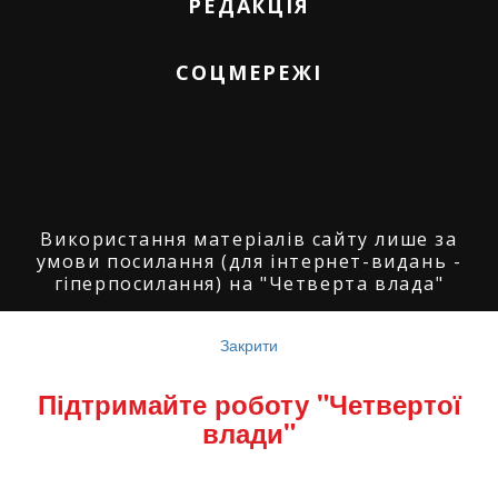
РЕДАКЦІЯ
СОЦМЕРЕЖІ
Використання матеріалів сайту лише за
умови посилання (для інтернет-видань -
гіперпосилання) на "Четверта влада"
© ГО "Агенція журналістських розслідувань
"Четверта влада": 2008-2026.
Закрити
© ГО "Рівненський прес клуб": 2008-2026. ©
Підтримайте роботу "Четвертої
Володимир Торбіч: 2008-2026.
влади"
© Copyright by
SoftGroup
2026 All Right
Reserved