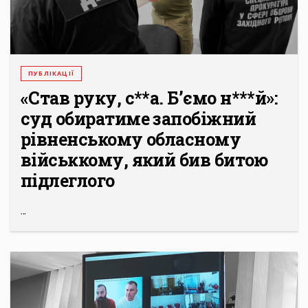
ПУБЛІКАЦІЇ
«Став руку, с**а. Б’ємо н***й»:
суд обиратиме запобіжний
рівненському обласному
військкому, який бив битою
підлеглого
...