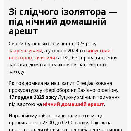
Зі слідчого ізолятора —
під нічний домашній
арешт
Сергій Луцюк, якого у липні 2023 року
заарештували
, а у серпні 2024-го
випустили і
повторно зачинили
в СІЗО без права внесення
застави, домігся пом’якшення запобіжного
заходу.
Як повідомила на наш запит Спеціалізована
прокуратура у сфері оборони Західного регіону,
17 грудня 2025 року
Луцюку змінили тримання
під вартою на
нічний домашній арешт
.
Наразі йому заборонили залишати місце
проживання з 23:00 до 07:00 ранку. Також на
нього поклали обов'язки, передбачені частиною