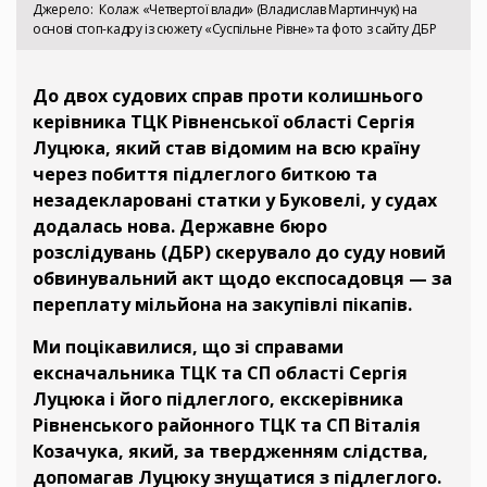
Джерело
Колаж «Четвертої влади» (Владислав Мартинчук) на
основі стоп-кадру із сюжету «Суспільне Рівне» та фото з сайту ДБР
До двох судових справ проти колишнього
керівника ТЦК Рівненської області Сергія
Луцюка, який став відомим на всю країну
через побиття підлеглого биткою та
незадекларовані статки у Буковелі, у судах
додалась нова. Державне бюро
розслідувань (ДБР) скерувало до суду новий
обвинувальний акт щодо експосадовця — за
переплату мільйона на закупівлі пікапів.
Ми поцікавилися, що зі справами
ексначальника ТЦК та СП області Сергія
Луцюка і його підлеглого, екскерівника
Рівненського районного ТЦК та СП Віталія
Козачука, який, за твердженням слідства,
допомагав Луцюку знущатися з підлеглого.