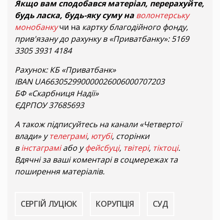
Якщо вам сподобався матеріал, перерахуйте,
будь ласка, будь-яку суму на
волонтерську
монобанку
чи на
картку благодійного фонду,
прив'язану до рахунку в «Приватбанку»: 5169
3305 3931 4184
Рахунок: КБ «Приватбанк»
IBAN UA663052990000026006000707203
БФ «Скарбниця Надії»
ЄДРПОУ 37685693
А також підписуйтесь на канали «Четвертої
влади» у
телеграмі
,
ютубі
, сторінки
в
інстаграмі
або у
фейсбуці
,
твітері
,
тіктоці
.
Вдячні за ваші коментарі в соцмережах та
поширення матеріалів.
СЕРГІЙ ЛУЦЮК
КОРУПЦІЯ
СУД