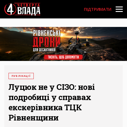
Перейти
User
до
ПІДТРИМАТИ
основного
account
вмісту
menu
ПУБЛІКАЦІЇ
Луцюк не у СІЗО: нові
подробиці у справах
екскерівника ТЦК
Рівненщини