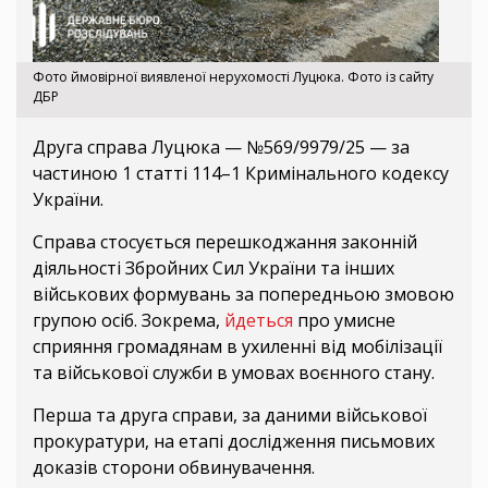
Фото ймовірної виявленої нерухомості Луцюка. Фото із сайту
ДБР
Друга справа Луцюка — №569/9979/25 — за
частиною 1 статті 114–1 Кримінального кодексу
України.
Справа стосується перешкоджання законній
діяльності Збройних Сил України та інших
військових формувань за попередньою змовою
групою осіб. Зокрема,
йдеться
про умисне
сприяння громадянам в ухиленні від мобілізації
та військової служби в умовах воєнного стану.
Перша та друга справи, за даними військової
прокуратури, на етапі дослідження письмових
доказів сторони обвинувачення.