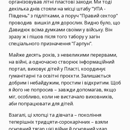
організовував літні пластові заходи. Ми тоді
декілька днів стояли на місці штабу "УПА -
Південь" з підлітками, а поруч "Правий сектор"
проводив вишкіл для дорослих. Видно було, що
Давидюк всіма думками своїми у війську. Він
зразу ж і пішов після того табору у загін
спеціального призначення "Гарпун".
Майже десять років, з невеликими перервами,
на війні, а одночасно створює інформаційний
портал, виховує дітей у Пласті, координує
гуманітарні та освітні проєкти. Залишається
добрим і небайдужим, простим і відкритим. Щоб
я його не попросив – завжди допомагав, якщо
міг, особливо, коли не вистачало виховників,
аби попрацювати для дітей.
Взагалі, ці хлопці та дівчата – покоління
теперішніх тридцяти-сорокарічних – взяли
основний тягар цієї війни й основний удар.