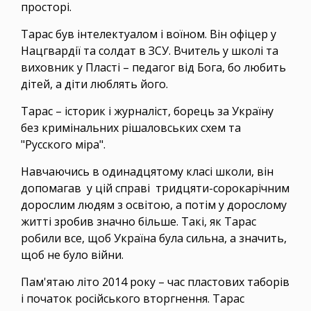
просторі.
Тарас був інтелектуалом і воїном. Він офіцер у
Нацгвардії та солдат в ЗСУ. Вчитель у школі та
виховник у Пласті – педагог від Бога, бо любить
дітей, а діти люблять його.
Тарас – історик і журналіст, борець за Україну
без кримінальних рішаловських схем та
"Русского міра".
Навчаючись в одинадцятому класі школи, він
допомагав у цій справі тридцяти-сорокарічним
дорослим людям з освітою, а потім у дорослому
житті зробив значно більше. Такі, як Тарас
робили все, щоб Україна була сильна, а значить,
щоб не було війни.
Пам'ятаю літо 2014 року – час пластових таборів
і початок російського вторгнення. Тарас