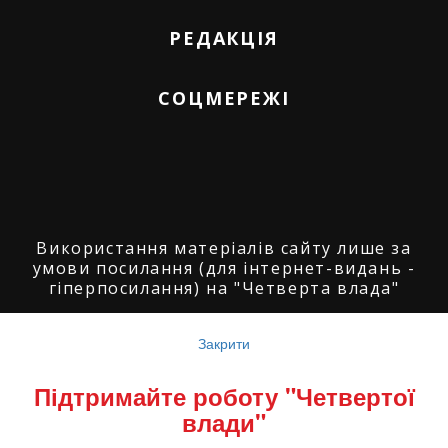
РЕДАКЦІЯ
СОЦМЕРЕЖІ
Використання матеріалів сайту лише за
умови посилання (для інтернет-видань -
гіперпосилання) на "Четверта влада"
© ГО "Агенція журналістських розслідувань
"Четверта влада": 2008-2026.
Закрити
© ГО "Рівненський прес клуб": 2008-2026. ©
Підтримайте роботу "Четвертої
Володимир Торбіч: 2008-2026.
влади"
© Copyright by
SoftGroup
2026 All Right