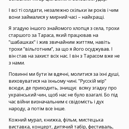
І всі ті солдати, незалежно скільки їм років і чим
вони займалися у мирний часі – найкращі.
Я згадую іншого знайомого хлопця з села, трохи
старшого за Тараса, який працював на
"шабашках" і жив звичайним життям, навіть
трохи "вільготним", за що я його осуджував. І
він став на захист всіх нас. І він з Тарасом вже не
з нами.
Повинні ми бути їм вдячні, молитися за їхні душі,
виховуватися на їхньому чині. "Русскій мір"
всюди, де приходить, знищує всяку згадку про
український чин, щоб нас не було взагалі. Бо під
час війни визначальним є свідомість і дух
народу, а потім все інше.
Кожний мурал, книжка, фільм, мистецька
виставка, концерт, дитячий табір, фестиваль,