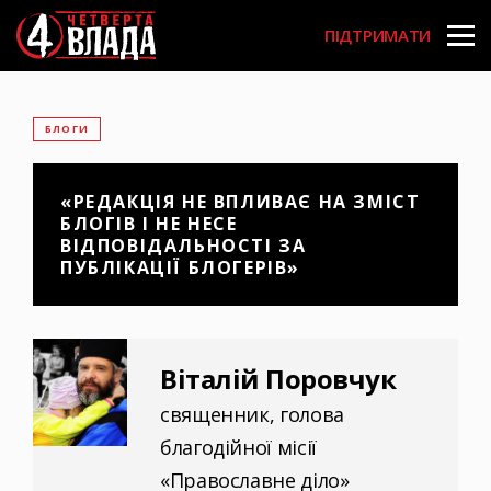
Перейти
User
до
ПІДТРИМАТИ
основного
account
вмісту
menu
БЛОГИ
«РЕДАКЦІЯ НЕ ВПЛИВАЄ НА ЗМІСТ
БЛОГІВ І НЕ НЕСЕ
ВІДПОВІДАЛЬНОСТІ ЗА
ПУБЛІКАЦІЇ БЛОГЕРІВ»
Віталій Поровчук
священник, голова
благодійної місії
«Православне діло»