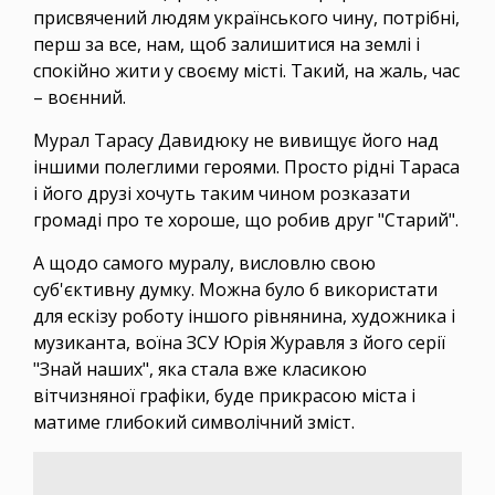
присвячений людям українського чину, потрібні,
перш за все, нам, щоб залишитися на землі і
спокійно жити у своєму місті. Такий, на жаль, час
– воєнний.
Мурал Тарасу Давидюку не вивищує його над
іншими полеглими героями. Просто рідні Тараса
і його друзі хочуть таким чином розказати
громаді про те хороше, що робив друг "Старий".
А щодо самого муралу, висловлю свою
суб'єктивну думку. Можна було б використати
для ескізу роботу іншого рівнянина, художника і
музиканта, воїна ЗСУ Юрія Журавля з його серії
"Знай наших", яка стала вже класикою
вітчизняної графіки, буде прикрасою міста і
матиме глибокий символічний зміст.