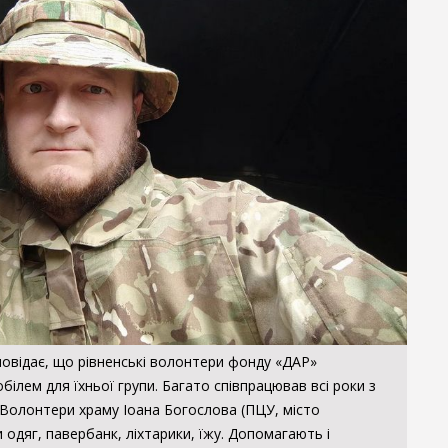
овідає, що рівненські волонтери фонду «ДАР»
ілем для їхньої групи. Багато співпрацював всі роки з
олонтери храму Іоана Богослова (ПЦУ, місто
 одяг, павербанк, ліхтарики, їжу. Допомагають і