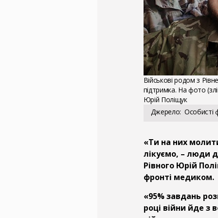
Військові родом з Рів
підтримка. На фото (зл
Юрій Поліщук
Джерело
Особисті 
«Ти на них молит
лікуємо, – люди 
Рівного Юрій Полі
фронті медиком.
«95% завдань роз
році війни йде з 