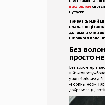
військами та вог
висловлює
свої с
Бутусов.
Триває сьомий мі
влада» поцікавила
допомагають закр
широкого кола не
Без волон
просто н
Без волонтерів ве
військовослужбове
у зоні бойових дій
«Горинь.Інфо». Тар
доброволець, потім