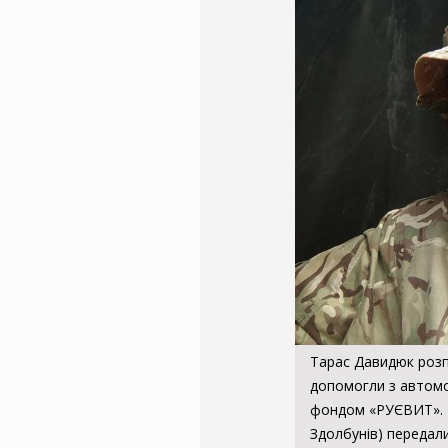
Тарас Давидюк розп
допомогли з автомоб
фондом «РУЄВИТ». В
Здолбунів) передали