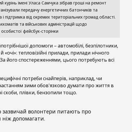
ий курінь імені Уласа Самчука зібрав гроші на ремонт
рганізували передачу енергетичних батончиків та
а і підтримка від окремих територіальних громад області.
ьккоматів та військових адміністрацій щодо
з особистої фейсбук-сторінки
потрібнішої допомоги – автомобілі, безпілотники,
 «очі»: тепловізійні прилади, прилади нічного
. За його спостереженнями, цього потребують всі
специфічні потреби снайперів, наприклад, чи
 настанням зими обов'язково думати про життя в
ні скоби, плівки, бензопили тощо.
о зазвичай волонтери питають про
 ніж допомагати.