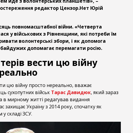
нем йде з волонтерських планшетів», –
постереження редактор Цензор.Нет Юрій
сяць повномасштабної війни. «Четверта
ся у військових з Рівненщини, які потреби їм
ивати волонтерські збори, і як допомога
байдужих допомагає перемагати росію.
терів вести цю війну
ереально
сти цю війну просто нереально, вважає
ць сухопутних військ
Тарас Давидюк
, який зараз
, а в мирному житті редагував видання
ас захищає Україну з 2014 року, спочатку як
 у складі ЗСУ.