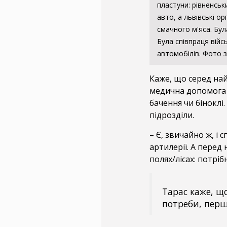
пластуни: рівненськ
авто, а львівські о
смачного м'яса. Бул
Була співпраця війс
автомобілів. Фото 
Каже, що серед най
медична допомога й
бачення чи біноклі
підрозділи.
– Є, звичайно ж, і 
артилерії. А перед
полях/лісах: потріб
Тарас каже, щ
потреби, перш