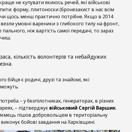
 краще не купувати якихось речей, які військові
упити: форму, плитоноски (бронезахист в нас всім
і чи щось менш практично потрібне. Якщо в 2014
і везли умовні вареники з глибокого тилу на фронт,
пального, ніж вартість самої передачі, то зараз
ачиш.
раса, кількість волонтерів та небайдужих
езна.
го бійця є родичі, друзі та знайомі, які
 можуть.
потреба – у безпілотниках, генераторах, в різних
ареях, – підтверджує
військовий Сергій Варшик
.
иємець пішов добровольцем в територіальну
 виконує бойові завдання на Харківщині.