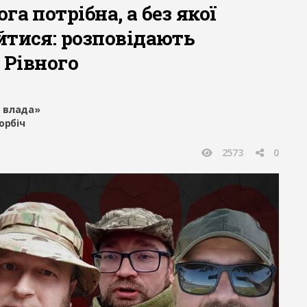
га потрібна, а без якої
йтися: розповідають
з Рівного
 влада»
орбіч
2573
0