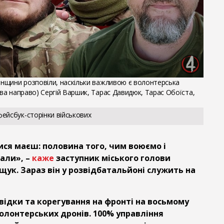
ненщини розповіли, наскільки важливою є волонтерська
іва направо) Сергій Варшик, Тарас Давидюк, Тарас Обоїста,
фейсбук-сторінки військових
ися маєш: половина того, чим воюємо і
дали», –
каже
заступник міського голови
щук. Зараз він у розвідбатальйоні служить на
відки та корегування на фронті на восьмому
волонтерських дронів. 100% управління