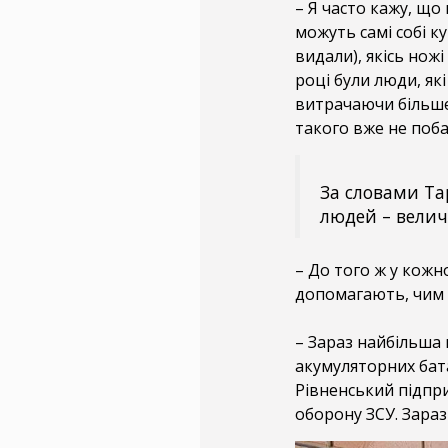
– Я часто кажу, що
можуть самі собі к
видали), якісь нож
році були люди, як
витрачаючи більше 
такого вже не поб
За словами Та
людей – велич
– До того ж у кожно
допомагають, чим
– Зараз найбільша 
акумуляторних бат
Рівненський підпр
оборону ЗСУ. Зараз