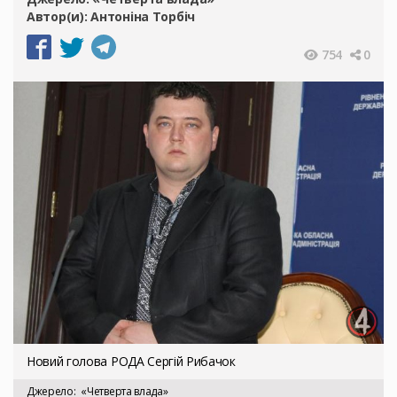
Автор(и):
Антоніна Торбіч
754
0
Новий голова РОДА Сергій Рибачок
Джерело
«Четверта влада»