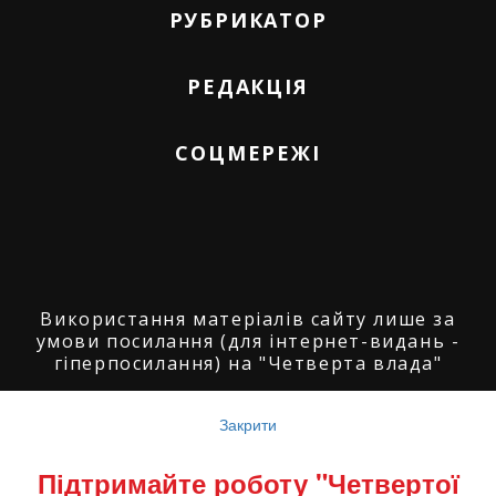
РУБРИКАТОР
РЕДАКЦІЯ
СОЦМЕРЕЖІ
Використання матеріалів сайту лише за
умови посилання (для інтернет-видань -
гіперпосилання) на "Четверта влада"
© ГО "Агенція журналістських розслідувань
"Четверта влада": 2008-2026.
Закрити
© ГО "Рівненський прес клуб": 2008-2026. ©
Підтримайте роботу "Четвертої
Володимир Торбіч: 2008-2026.