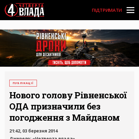
Перейти
User
до
ПІДТРИМАТИ
основного
account
вмісту
menu
ПУБЛІКАЦІЇ
Нового голову Рівненської
ОДА призначили без
погодження з Майданом
21:42, 03 березня 2014
Джерело:
«Четверта влада»