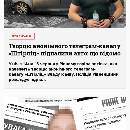
ПУБЛІКАЦІЇ
Творцю анонімного телеграм-каналу
«Штірліц» підпалили авто: що відомо
У ніч з 14 на 15 червня у Рівному горіла автівка, яка
належить творцю анонімного телеграм-
каналу «Штірліц» Владу Ісаєву. Поліція Рівненщини
розслідує підпал.