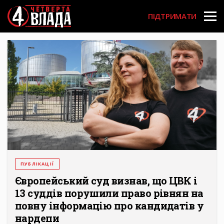
Перейти
User
до
ПІДТРИМАТИ
основного
account
вмісту
menu
ПУБЛІКАЦІЇ
Європейський суд визнав, що ЦВК і
13 суддів порушили право рівнян на
повну інформацію про кандидатів у
нардепи