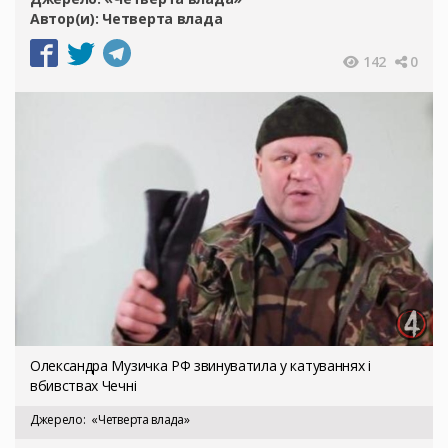
Автор(и):
Четверта влада
142
0
Олександра Музичка РФ звинуватила у катуваннях і
вбивствах Чечні
Джерело
«Четверта влада»