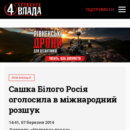
Перейти
User
до
ПІДТРИМАТИ
основного
account
вмісту
menu
ПУБЛІКАЦІЇ
Сашка Білого Росія
оголосила в міжнародний
розшук
14:41, 07 березня 2014
Джерело:
«Четверта влада»