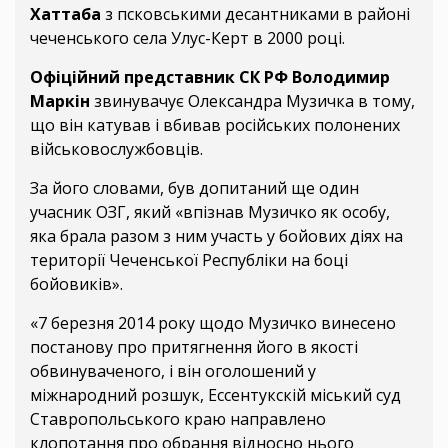
Хаттаба
з псковськими десантниками в районі
чеченського села Улус-Керт в 2000 році.
Офіційний представник СК РФ Володимир
Маркін
звинувачує Олександра Музичка в тому,
що він катував і вбивав російських полонених
військовослужбовців.
За його словами, був допитаний ще один
учасник ОЗГ, який «впізнав Музичко як особу,
яка брала разом з ним участь у бойових діях на
території Чеченської Республіки на боці
бойовиків».
«7 березня 2014 року щодо Музичко винесено
постанову про притягнення його в якості
обвинуваченого, і він оголошений у
міжнародний розшук, Ессентукскій міський суд
Ставропольського краю направлено
клопотання про обрання відносно нього