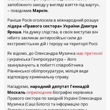
запобіжного заходу у вигляді взяття під варту»,
– повідомив
Маркін.
Раніше Росія оголосила в міжнародний розшук
лідера «Правого сектора» України Дмитра
Яроша.
На думку слідства, в своїх виступах він
нібито закликає антиросійські сили до
екстремістських дій і терору на території Росії.
Як відомо, до Олександра Музичка
має претензії
і українська Генпрокуратура – його
звинувачують в побитті співробітника
Рівненської облпрокуратури, міліція веде
відповідну кримінальну справу.
Нагадуємо,
народний депутат Геннадій
Москаль
оприлюднив
біографію керівника
Правого сектора по західній Україні Олександра
Музичка (Саші Білого) та інформацію про
ймовірні вимагання активістом коштів у