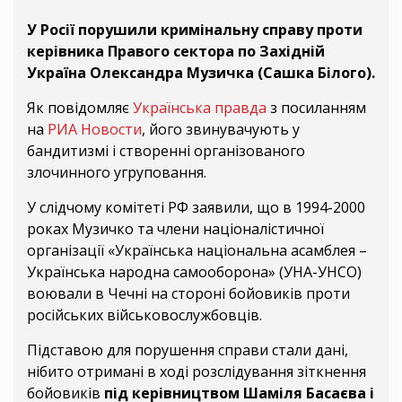
У Росії порушили кримінальну справу проти
керівника Правого сектора по Західній
Україна Олександра Музичка (Сашка Білого).
Як повідомляє
Українська правда
з посиланням
на
РИА Новости
, його звинувачують у
бандитизмі і створенні організованого
злочинного угруповання.
У слідчому комітеті РФ заявили, що в 1994-2000
роках Музичко та члени націоналістичної
організації «Українська національна асамблея –
Українська народна самооборона» (УНА-УНСО)
воювали в Чечні на стороні бойовиків проти
російських військовослужбовців.
Підставою для порушення справи стали дані,
нібито отримані в ході розслідування зіткнення
бойовиків
під
керівництвом Шаміля Басаєва і