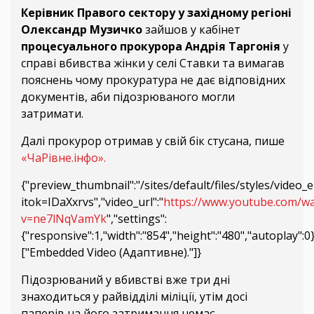
Керівник Правого сектору у західному регіоні
Олександр Музичко
зайшов у кабінет
процесуального прокурора Андрія Таргонія
у
справі вбивства жінки у селі Ставки та вимагав
пояснень чому прокуратура не дає відповідних
документів, аби підозрюваного могли
затримати.
Далі прокурор отримав у свій бік стусана, пише
«ЧаРівне.інфо».
{"preview_thumbnail":"/sites/default/files/styles/vid
itok=IDaXxrvs","video_url":"
https://www.youtube.com/wa
v=ne7lNqVamYk
","settings":
{"responsive":1,"width":"854","height":"480","autoplay":
["Embedded Video (Адаптивне)."]}
Підозрюваний у вбивстві вже три дні
знаходиться у райвідділі міліції, утім досі
паперів на його затримання немає.