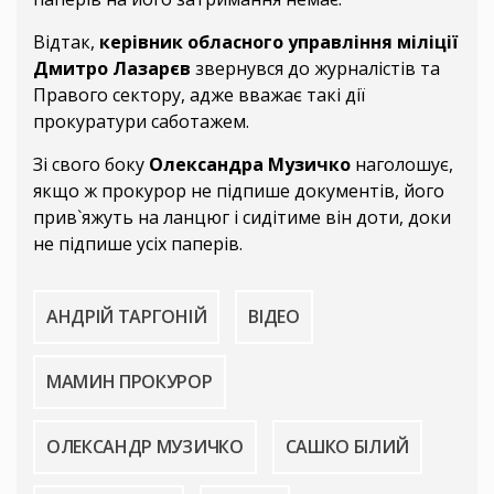
Відтак,
керівник обласного управління міліції
Дмитро Лазарєв
звернувся до журналістів та
Правого сектору, адже вважає такі дії
прокуратури саботажем.
Зі свого боку
Олександра Музичко
наголошує,
якщо ж прокурор не підпише документів, його
прив`яжуть на ланцюг і сидітиме він доти, доки
не підпише усіх паперів.
АНДРІЙ ТАРГОНІЙ
ВІДЕО
МАМИН ПРОКУРОР
ОЛЕКСАНДР МУЗИЧКО
САШКО БІЛИЙ