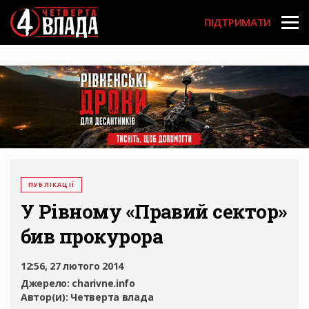
Перейти
User
до
ПІДТРИМАТИ
основного
account
вмісту
menu
ПУБЛІКАЦІЇ
У Рівному «Правий сектор»
бив прокурора
12:56, 27 лютого 2014
Джерело:
charivne.info
Автор(и):
Четверта влада