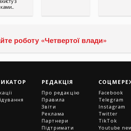
ахисту з
ками...
йте роботу «Четвертої влади»
РИКАТОР
РЕДАКЦІЯ
СОЦМЕРЕ
кації
Про редакцію
Facebook
ідування
Правила
Telegram
и
Звіти
Instagram
є
Реклама
Twitter
Партнери
TikTok
Підтримати
Youtube ne