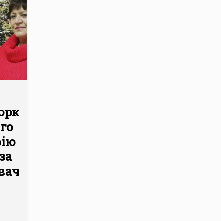
орку
го
рію
за
аченн...