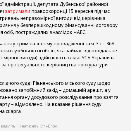
ої адміністрації, депутата Дубенської районної
ач
затримали
правоохоронці 15 вересня під час
 гривень неправомірної вигоди від керівника
прияння у безперешкодному фінансуванні договору
 осіб, постраждалих внаслідок ЧАЕС.
ання у кримінальному провадженні за ч. 3 ст. 368
ання службовою особою, яка займає відповідальне
мірної вигоди) здійснюють слідчі УСБ України в
ті за процесуального керівництва прокуратури
.
лідчого судді Рівненського міського суду щодо
совано запобіжний захід – домашній арешт, а у
тання органу досудового розслідування про взяття
арту – відмовлено. На вказане рішення суду
на скарга.
діліть її і натисніть Ctrl+Enter.