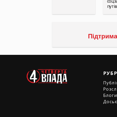
соцз
путів
Підтрима
РУБ
Публі
Розсл
Блог
Дось