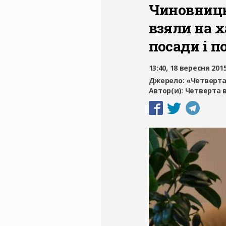
Чиновницю
взяли на х
посади і 
13:40, 18 вересня 201
Джерело:
«Четверта
Автор(и):
Четверта 