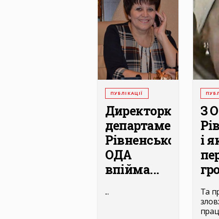
ПУБЛІКАЦІЇ
ПУБЛ
Директорку
З 
департаменту
Рів
Рівненської
і я
ОДА
пе
впійма...
гро
...
Та п
злов
прац