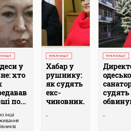
ІКАЦІЇ
ПУБЛІКАЦІЇ
ПУБЛІКАЦІЇ
Одеси у
Хабар у
Директ
не: хто
рушнику:
одесько
к
як судять
санато
редавав
екс-
судять 
ші по...
чиновник...
обвинув
ро інші
...
...
живання
івників