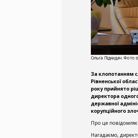
Ольга Підкидач. Фото із
За клопотанням с
Рівненської облас
року прийнято рі
директора одного
державної адмініс
корупційного зло
Про це повідомляє 
Нагадаємо, директ