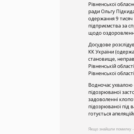
Рівненської обласн
ради Ольгу Підкид
одержання 9 тисяч
підприємства за с
щодо оздоровлення
Досудове розслідув
КК України (одерж
становище, неправо
Рівненській облас
Рівненської області
Водночас ухвалою с
підозрюваної засто
задоволенні клопо
підозрюваної під в
готується апеляцій
Якщо знайшли помилку - ви