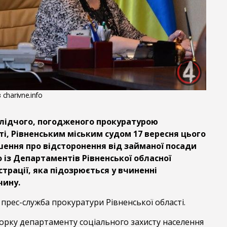
 charivne.info
лідчого, погодженого прокуратурою
ті, Рівненським міським судом 17 вересня цього
шення про відсторонення від займаної посади
 із Департаментів Рівненської обласної
трації, яка підозрюється у вчиненні
чину.
прес-служба прокуратури Рівненської області.
орку департаменту соціального захисту населення