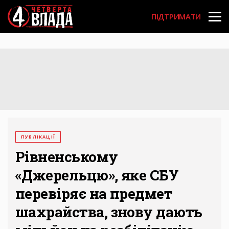
Перейти
User
до
ПІДТРИМАТИ
основного
account
вмісту
menu
ПУБЛІКАЦІЇ
Рівненському
«Джерельцю», яке СБУ
перевіряє на предмет
шахрайства, знову дають