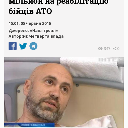
мільйон на реабілітацію
бійців АТО
15:01, 05 червня 2016
Джерело:
«Наші гроші»
Автор(и):
Четверта влада
347
0