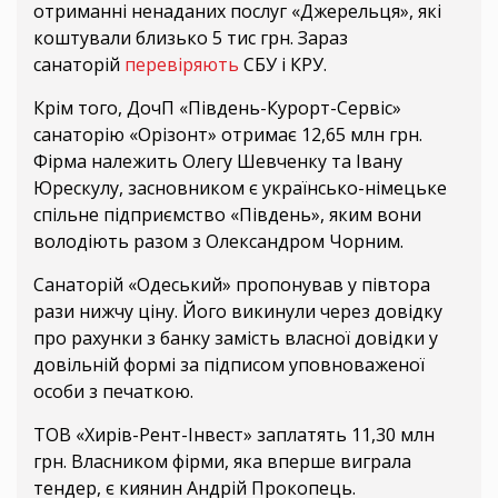
отриманні ненаданих послуг «Джерельця», які
коштували близько 5 тис грн. Зараз
санаторій
перевіряють
СБУ і КРУ.
Крім того, ДочП «Південь-Курорт-Сервіс»
санаторію «Орізонт» отримає 12,65 млн грн.
Фірма належить Олегу Шевченку та Івану
Юрескулу, засновником є українсько-німецьке
спільне підприємство «Південь», яким вони
володіють разом з Олександром Чорним.
Санаторій «Одеський» пропонував у півтора
рази нижчу ціну. Його викинули через довідку
про рахунки з банку замість власної довідки у
довільній формі за підписом уповноваженої
особи з печаткою.
ТОВ «Хирів-Рент-Інвест» заплатять 11,30 млн
грн. Власником фірми, яка вперше виграла
тендер, є киянин Андрій Прокопець.