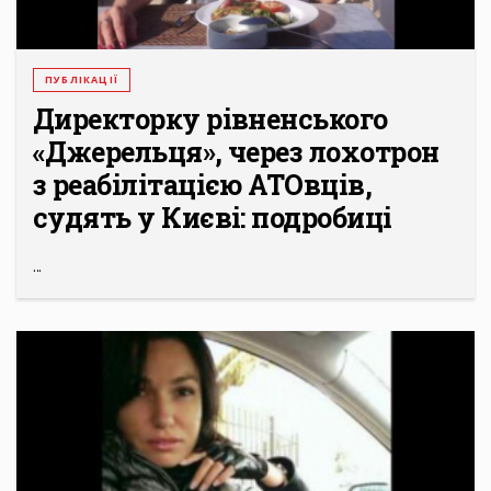
ПУБЛІКАЦІЇ
Директорку рівненського
«Джерельця», через лохотрон
з реабілітацією АТОвців,
судять у Києві: подробиці
...