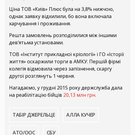
Ціна ТОВ «Київ» Плюс була на 3,8% нижчою,
однак заявку відхилили, бо вона включала
харчування і проживання.
Решта замовлень розподілилися між іншими
дев’ятьма установами.
ТОВ «Інститут прикладної кріології» і ГО «Історії
життя» оскаржили торги в АМКУ. Першій фірмі
колегія відмовила через запізнення, скаргу
другої розглянуть 1 червня.
Нагадаємо, у грудні 2015 року держслужба дала
на реабілітацію бійців
20,13 млн грн.
ТАБІР ДЖЕРЕЛЬЦЕ
АЛЛА КУЧЕР
АТО/ООС
СБУ