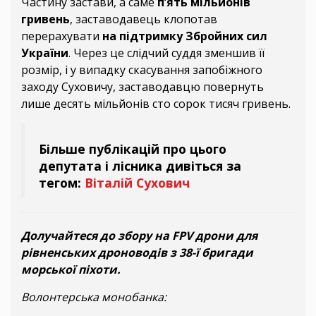
Частину застави, а саме
п’ять мільйонів
гривень
, заставодавець клопотав
перерахувати
на підтримку Збройних сил
України
. Через це слідчий суддя зменшив її
розмір, і у випадку скасування запобіжного
заходу Суховичу, заставодавцю повернуть
лише десять мільйонів сто сорок тисяч гривень.
Більше публікацій про цього
депутата і лісника дивіться за
тегом:
Віталій Сухович
Долучайтеся до збору на FPV дрони для
рівненських дроноводів з 38-ї бригади
морської піхоти.
Волонтерська монобанка: