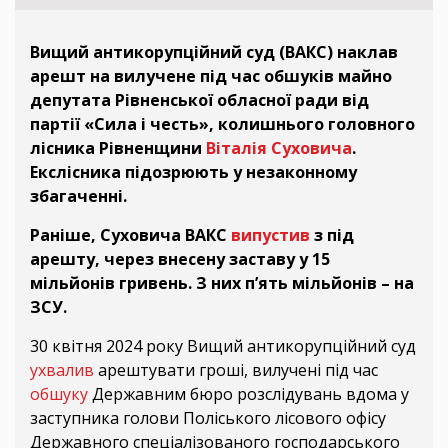
Вищий антикорупційний суд (ВАКС) наклав
арешт на вилучене під час обшуків майно
депутата Рівненської обласної ради від
партії «Сила і честь», колишнього головного
лісника Рівненщини
Віталія Суховича
.
Екслісника підозрюють у незаконному
збагаченні.
Раніше, Суховича ВАКС
випустив
з під
арешту, через внесену заставу у 15
мільйонів гривень. З них п’ять мільйонів – на
ЗСУ.
30 квітня 2024 року Вищий антикорупційний суд
ухвалив
арештувати гроші, вилучені під час
обшуку
Державним бюро розслідувань вдома у
заступника голови Поліського лісового офісу
Державного спеціалізованого господарського