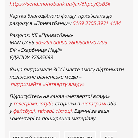
https://send.monobank.ua/jar/6hpeyQsBSk
Картка благодійного фонду, прив'язана до
рахунку в «Приватбанку»:
5169 3305 3931 4184
Рахунок: КБ «Приватбанк»
IBAN UA66
305299 00000
26006000707203
БФ «Скарбниця Надії»
ЄДРПОУ 37685693
Якщо підтримали ЗСУ і маєте змогу підтримати
незалежне рівненське медіа –
підтримайте «Четверту владу»
Підписуйтесь на канал «Четвертої влади»
у
телеграмі
,
ютубі
, сторінки в
інстаграмі
або
у
фейсбуці
,
твітері
,
тіктоці
. Вдячні за ваші
коментарі та поширення матеріалу.