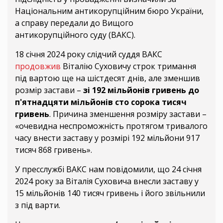
Національним антикорупційним бюро України,
а справу передали до Вищого
антикорупційного суду (ВАКС).
18 січня 2024 року слідчий суддя ВАКС
продовжив
Віталію Суховичу строк тримання
під вартою ще на шістдесят днів, але зменшив
розмір застави –
зі 192 мільйонів гривень до
п'ятнадцяти мільйонів сто сорока тисяч
гривень
. Причина зменшення розміру застави –
«очевидна неспроможність протягом тривалого
часу внести заставу у розмірі 192 мільйони 917
тисяч 868 гривень».
У пресслужбі ВАКС нам повідомили, що 24 січня
2024 року за Віталія Суховича внесли заставу у
15 мільйонів 140 тисяч гривень і його звільнили
з під варти.