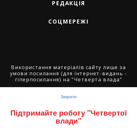
РЕДАКЦІЯ
СОЦМЕРЕЖІ
Використання матеріалів сайту лише за
умови посилання (для інтернет-видань -
гіперпосилання) на "Четверта влада"
© ГО "Агенція журналістських розслідувань
"Четверта влада": 2008-2026.
Закрити
© ГО "Рівненський прес клуб": 2008-2026. ©
Підтримайте роботу "Четвертої
Володимир Торбіч: 2008-2026.
влади"
© Copyright by
SoftGroup
2026 All Right
Reserved