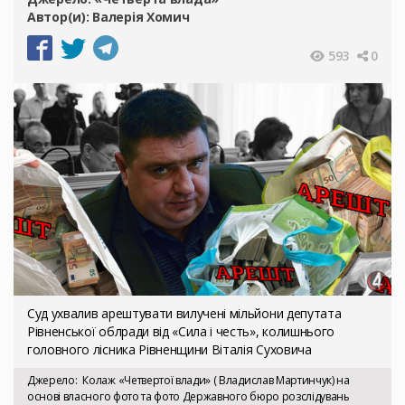
Автор(и):
Валерія Хомич
593
0
Суд ухвалив арештувати вилучені мільйони депутата
Рівненської облради від «Сила і честь», колишнього
головного лісника Рівненщини Віталія Суховича
Джерело
Колаж «Четвертої влади» ( Владислав Мартинчук) на
основі власного фото та фото Державного бюро розслідувань