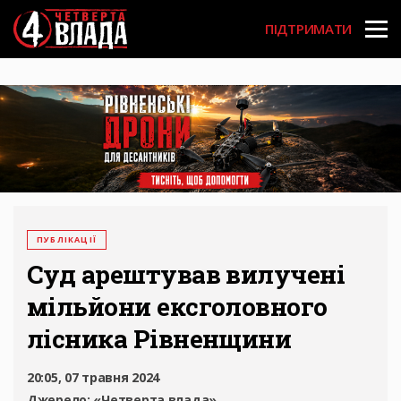
Перейти
User
до
ПІДТРИМАТИ
основного
account
вмісту
menu
ПУБЛІКАЦІЇ
Суд арештував вилучені
мільйони ексголовного
лісника Рівненщини
20:05, 07 травня 2024
Джерело:
«Четверта влада»