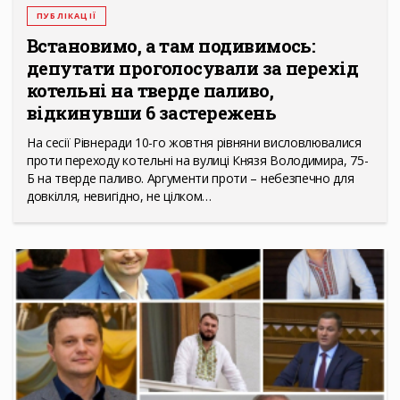
ПУБЛІКАЦІЇ
Встановимо, а там подивимось:
депутати проголосували за перехід
котельні на тверде паливо,
відкинувши 6 застережень
На сесії Рівнеради 10-го жовтня рівняни висловлювалися
проти переходу котельні на вулиці Князя Володимира, 75-
Б на тверде паливо. Аргументи проти – небезпечно для
довкілля, невигідно, не цілком…