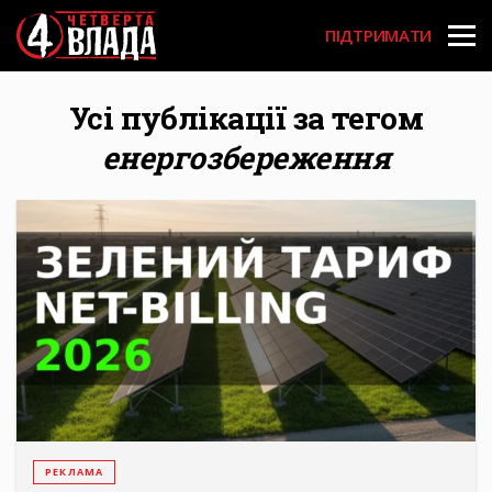
Перейти
User
до
ПІДТРИМАТИ
основного
account
вмісту
menu
Усі публікації за тегом
енергозбереження
РЕКЛАМА