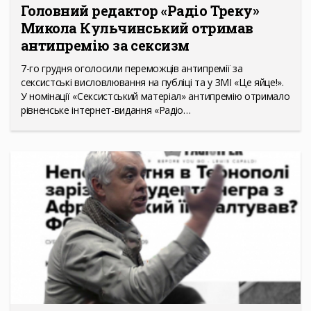
Головний редактор «Радіо Треку»
Микола Кульчинський отримав
антипремію за сексизм
7-го грудня оголосили переможців антипремії за
сексистські висловлювання на публіці та у ЗМІ «Це яйце!».
У номінації «Сексистський матеріал» антипремію отримало
рівненське інтернет-видання «Радіо…