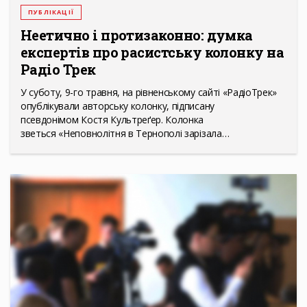
ПУБЛІКАЦІЇ
Неетично і протизаконно: думка
експертів про расистську колонку на
Радіо Трек
У суботу, 9-го травня, на рівненському сайті «РадіоТрек»
опублікували авторську колонку, підписану
псевдонімом Костя Культреґер. Колонка
зветься «Неповнолітня в Тернополі зарізала…