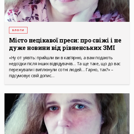
БЛОГИ
Місто нецікавої преси: про свіжі і не
дуже новини від рівненських ЗМІ
«Ну от уявіть: прийшли ви в кав’ярню, а вам подають
недоїдки після інших відвідувачів… Та ще таке, що до вас
пережували і виплюнули сотні людей… Гарно, так?» –
підсумовує свій допис…