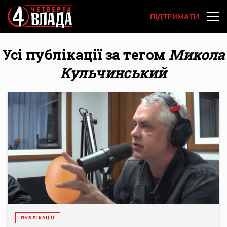
Перейти
User
до
ПІДТРИМАТИ
основного
account
вмісту
menu
Усі публікації за тегом
Микола
Кульчинський
ПУБЛІКАЦІЇ