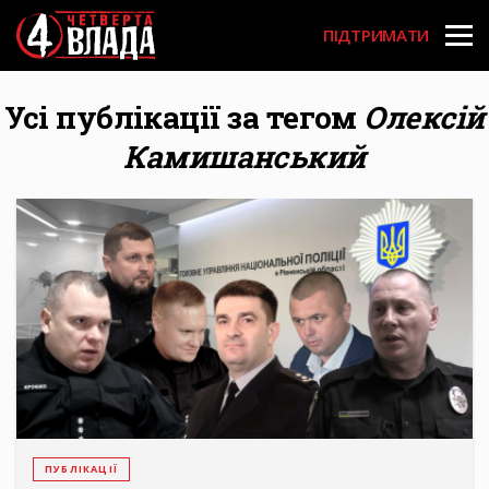
Перейти
User
до
ПІДТРИМАТИ
основного
account
вмісту
menu
Усі публікації за тегом
Олексій
Камишанський
ПУБЛІКАЦІЇ