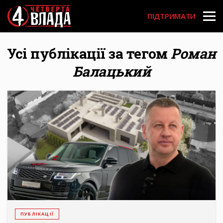
Перейти
User
до
ПІДТРИМАТИ
основного
account
вмісту
menu
Усі публікації за тегом
Роман
Балацький
ПУБЛІКАЦІЇ