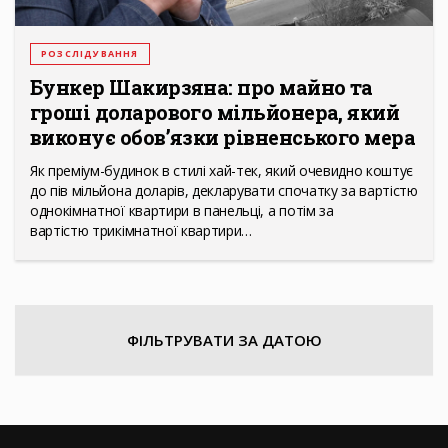
РОЗСЛІДУВАННЯ
Бункер Шакирзяна: про майно та
гроші доларового мільйонера, який
виконує обов’язки рівненського мера
Як преміум-будинок в стилі хай-тек, який очевидно коштує
до пів мільйона доларів, декларувати спочатку за вартістю
однокімнатної квартири в панельці, а потім за
вартістю трикімнатної квартири…
ФІЛЬТРУВАТИ ЗА ДАТОЮ